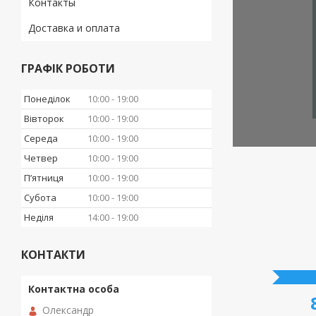
Контакты
Доставка и оплата
ГРАФІК РОБОТИ
Понеділок
10:00
19:00
Вівторок
10:00
19:00
Середа
10:00
19:00
Четвер
10:00
19:00
Пʼятниця
10:00
19:00
Субота
10:00
19:00
Неділя
14:00
19:00
КОНТАКТИ
Надзвичайн
Олександр
формі шайби