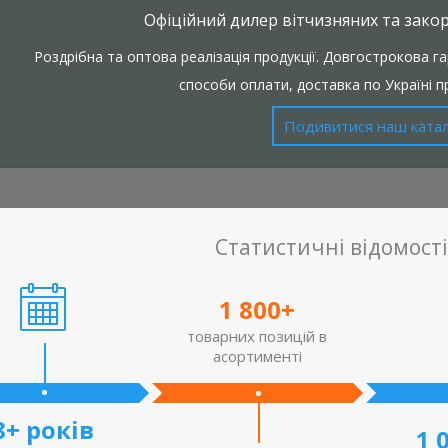
Офіційний дилер вітчизняних та зако
Роздрібна та оптова реалізація продукції. Довгострокова гар
способи оплати, доставка по Україні 
Подивитися наш ката
Статистичні відомості
1 800+
товарних позицій в
асортименті
Світлодіодна стрічка з тепли
8+ років
о потужний магніт у
1 
кольором світіння. Поставля
. Сила зчеплення