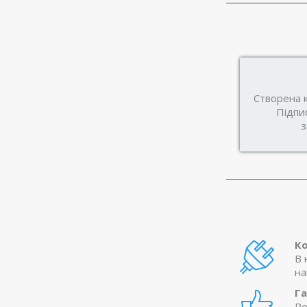
Створена к
Підпи
з
Ко
В 
на
Га
Ре