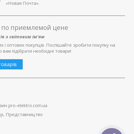
«Новая Почта».
а по приемлемой цене
ів з світовим ім'ям
их і оптових покупців. Поспішайте зробити покупку на
вам підібрати необхідні товари!
товарів
н pro-elektro.com.ua
лер, Представництво