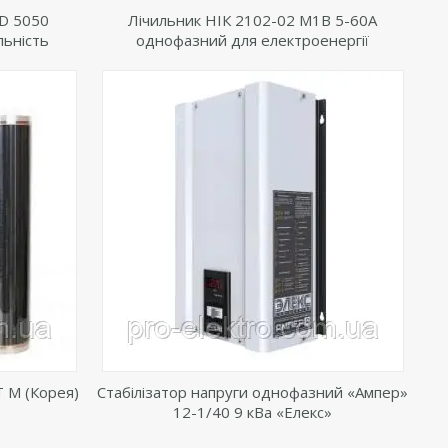
MD 5050
Лічильник НІК 2102-02 М1В 5-60А
льність
однофазний для електроенергії
T M (Корея)
Стабілізатор напруги однофазний «Ампер»
12-1/40 9 кВа «Елекс»