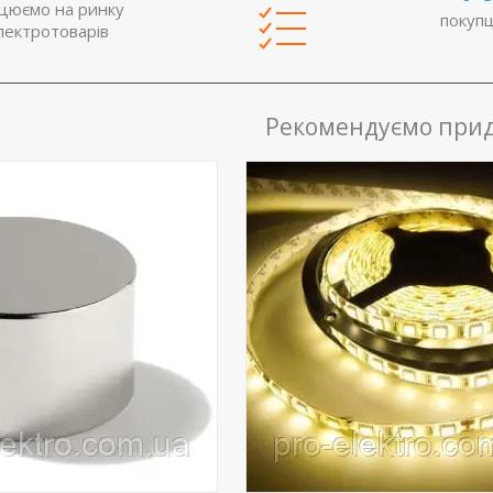
бухтах. Термін служби — бі
цюємо на ринку
20 кг.
покупц
000 годин.
лектротоварів
Рекомендуємо прид
трумент для натягування
Плівкова інфрачервона підло
трічки. Застосовується
укладається під ламінат, лін
ні монтажних елементів
або ковролін. Відрізняється
идах опор.
ефективністю і довговічністю