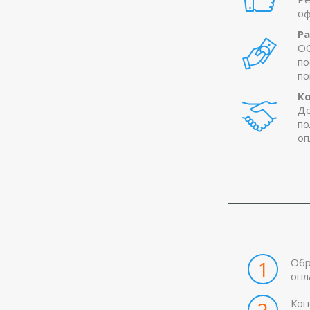
оф
Р
OO
по
по
К
Де
по
оп
Обр
1
онл
Кон
2