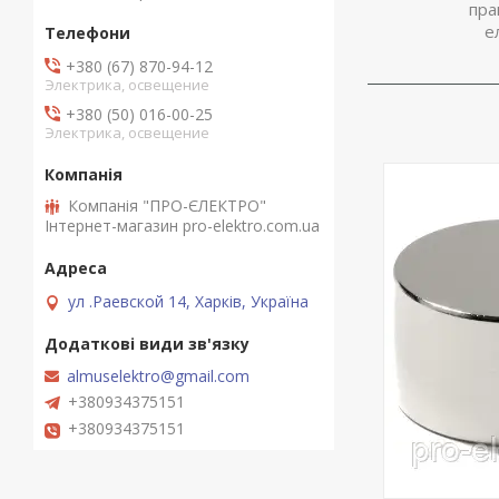
пра
становить 2
е
+380 (67) 870-94-12
Электрика, освещение
+380 (50) 016-00-25
Электрика, освещение
Компанія "ПРО-ЄЛЕКТРО"
Інтернет-магазин pro-elektro.com.ua
ул .Раевской 14, Харків, Україна
almuselektro@gmail.com
Зручний інс
бандажної с
+380934375151
при кріплен
+380934375151
на різних в