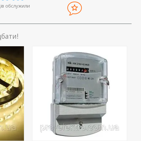
льше 50
витраченої електроенергії в
ів обслужили
побутових або промислових умовах.
бати!
га
Надійне пристрій для захисту
олеум
техніки промислового і побутового
призначення від підвищення,
.
зниження і стрибків напруги.