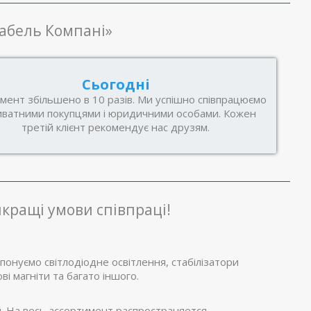
Кабель Компані»
Сьогодні
мент збільшено в 10 разів. Ми успішно співпрацюємо
иватними покупцями і юридичними особами. Кожен
третій клієнт рекомендує нас друзям.
кращі умови співпраці!
понуємо світлодіодне освітлення, стабілізатори
ві магніти та багато іншого.
 На весь ассортимент распространяется