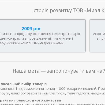
Історія розвитку ТОВ «Миал 
2009 рік
омпанія з продажу освітлення і електротоварів.
Асорти
сані контракти з провідними вітчизняними і
з пр
арубіжними компаніями-виробниками.
Наша мета — запропонувати вам най
лосальний вибір товарів
наявності і під замовлення понад 1 800 товарних позицій. Про
пруги, електротовари та комплектуючі, теплі підлоги, неодимо
рантия превосходного качества
ализуем продукцию проверенных компаний-производителей.