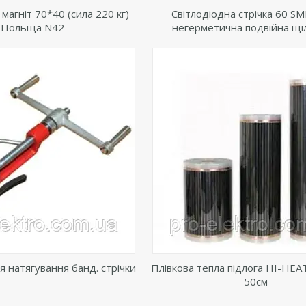
агніт 70*40 (сила 220 кг)
Світлодіодна стрічка 60 S
Польща N42
негерметична подвійна щі
я натягування банд. стрічки
Плівкова тепла підлога HI-HEA
50см