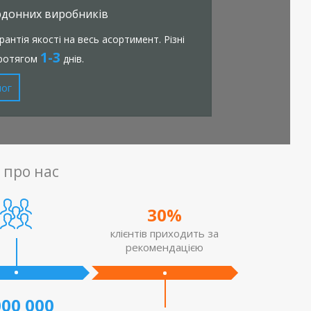
рдонних виробників
антія якості на весь асортимент. Різні
1-3
протягом
днів.
лог
 про нас
30%
клієнтів приходить за
рекомендацією
м білим
Електромеханічний лічильник для
000 000
ється в
точного вимірювання кількості