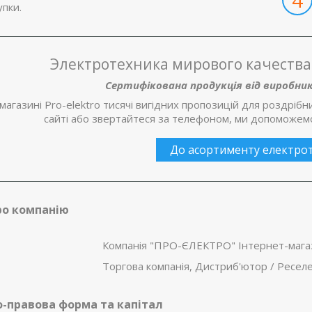
упки.
Электротехника мирового качеств
Сертифікована продукція від виробник
магазині Pro-elektro тисячі вигідних пропозицій для роздрібн
сайті або звертайтеся за телефоном, ми допоможемо 
До асортименту електро
ро компанію
Компанія "ПРО-ЄЛЕКТРО" Інтернет-магази
Торгова компанія, Дистриб'ютор / Ресе
о-правова форма та капітал