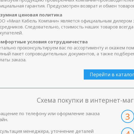
ициальная гарантия. Предусмотрен возврат и обмен товаров
азумная ценовая политика
O «Миал Кабель Компани» является официальным дилером з
средников. Следовательно, стоимость наших товаров всегда 
купателей.
омфортные условия сотрудничества
тально проконсультируем вас по ассортименту и окажем п
лный пакет сопроводительных документов, а также подберем
латы заказа.
Перейти в катало
Схема покупки в интернет-мага
ащение по телефону или оформление заказа
3
айн.
сультация менеджера, уточнение деталей
4