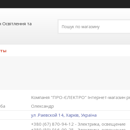
 Освітлення та
кты
Компанія "ПРО-ЄЛЕКТРО" Інтернет-магазин pro
Олександр
ул .Раевской 14, Харків, Україна
+380 (67) 870-94-12
Электрика, освещение
+380 (50) 016-00-25
Электрика, освещение