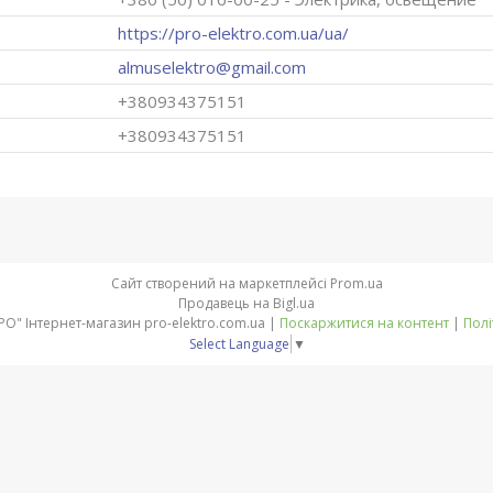
https://pro-elektro.com.ua/ua/
almuselektro@gmail.com
+380934375151
+380934375151
Сайт створений на маркетплейсі
Prom.ua
Продавець на Bigl.ua
Компанія "ПРО-ЄЛЕКТРО" Інтернет-магазин pro-elektro.com.ua |
Поскаржитися на контент
|
Полі
Select Language
▼