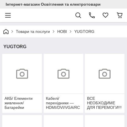
Інтернет-магазин Освітлення та електротовари
Товари та послуги
НОВІ
YUGTORG
YUGTORG
АКБ/ Елементи
Кабелі/
ВСЕ
живлення/
перехідники —
НЕОБХОДИМЕ
Батарейки
HDMI/DVI/VGA/RC
ДЛЯ ПЕРЕМОГИ!!!
A/
Живлення/USB/SA
TA