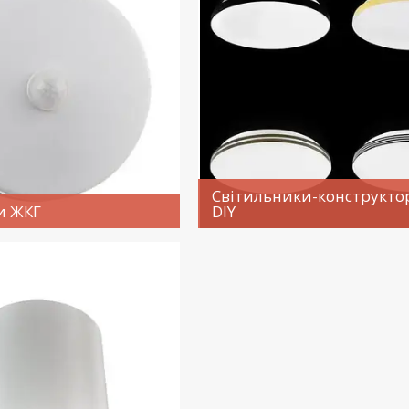
Світильники-конструктор
и ЖКГ
DIY