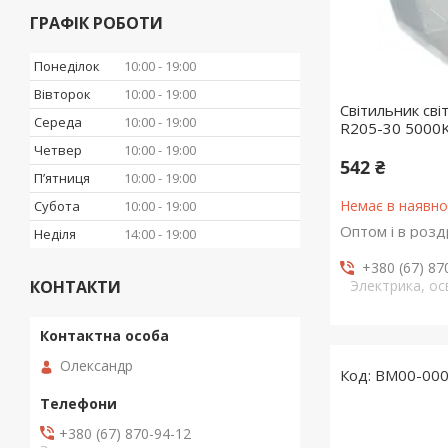
ГРАФІК РОБОТИ
Понеділок
10:00
19:00
Вівторок
10:00
19:00
Світильник сві
Середа
10:00
19:00
R205-30 5000K
Четвер
10:00
19:00
542 ₴
Пʼятниця
10:00
19:00
Немає в наявно
Субота
10:00
19:00
Оптом і в розд
Неділя
14:00
19:00
+380 (67) 87
КОНТАКТИ
Электрика, о
Олександр
BM00-00
+380 (67) 870-94-12