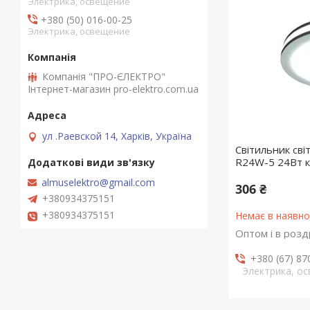
Электрика, освещение
+380 (50) 016-00-25
Электрика, освещение
Компанія "ПРО-ЄЛЕКТРО"
Інтернет-магазин pro-elektro.com.ua
ул .Раевской 14, Харків, Україна
Світильник сві
R24W-5 24Вт к
almuselektro@gmail.com
306 ₴
+380934375151
+380934375151
Немає в наявно
Оптом і в розд
+380 (67) 87
Электрика, о