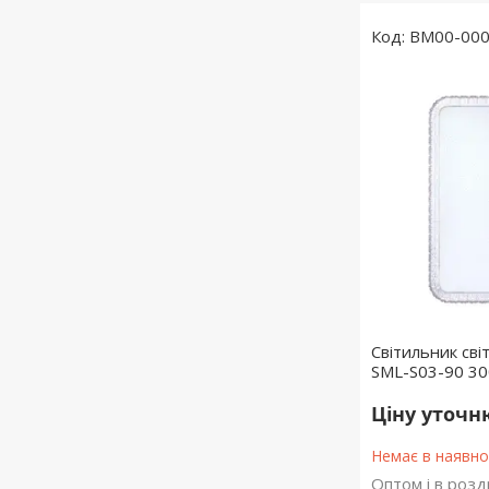
BM00-00
Світильник св
SML-S03-90 30
Ціну уточ
Немає в наявно
Оптом і в розд