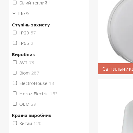
Білий теплий
1
Ще 9
Ступінь захисту
IP20
57
IP65
2
Виробник
AVT
73
Світильник
Biom
287
ElectroHouse
13
Horoz Electric
153
OEM
29
Країна виробник
Китай
120