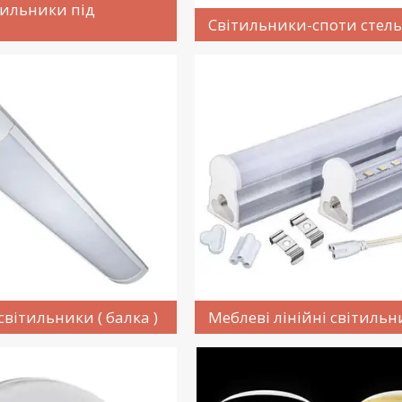
тильники під
Світильники-споти стель
світильники ( балка )
Меблеві лінійні світильн