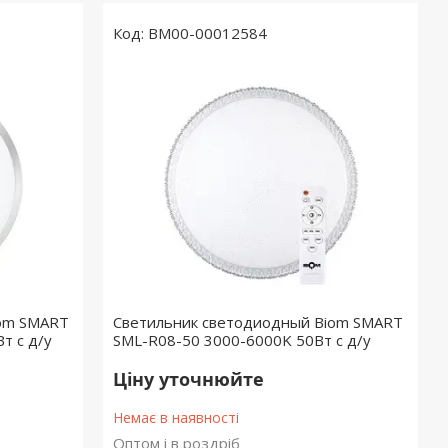
BM00-00012584
iom SMART
Светильник светодиодный Biom SMART
т с д/у
SML-R08-50 3000-6000K 50Вт с д/у
Ціну уточнюйте
Немає в наявності
Оптом і в роздріб