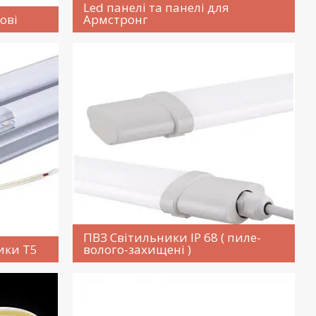
Led панелі та панелі для
ові
Армстронг
ПВЗ Світильники IP 68 ( пиле-
ики Т5
волого-захищені )