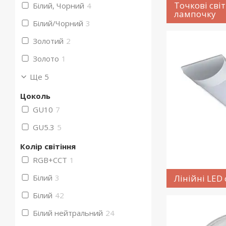
Точкові сві
Білий, Чорний
4
лампочку
Білий/Чорний
3
Золотий
2
Золото
1
Ще 5
Цоколь
GU10
7
GU5.3
5
Колір світіння
RGB+CCT
1
Бiлий
3
Лінійні LED 
Білий
42
Білий нейтральний
24