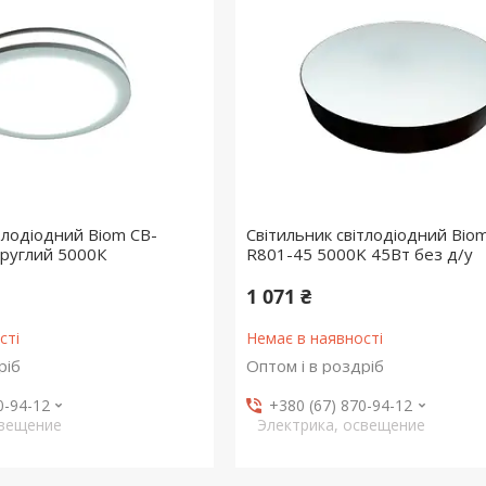
тлодіодний Biom CB-
Світильник світлодіодний Bio
руглий 5000К
R801-45 5000K 45Вт без д/у
1 071 ₴
сті
Немає в наявності
ріб
Оптом і в роздріб
0-94-12
+380 (67) 870-94-12
свещение
Электрика, освещение