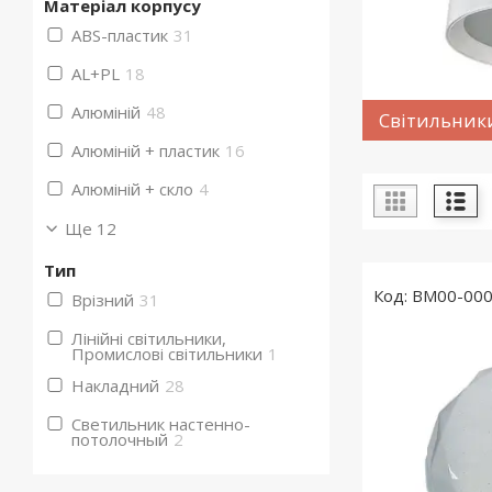
Матеріал корпусу
ABS-пластик
31
AL+PL
18
Алюміній
48
Світильник
Алюміній + пластик
16
Алюміній + скло
4
Ще 12
Тип
BM00-00
Врізний
31
Лінійні світильники,
Промислові світильники
1
Накладний
28
Светильник настенно-
потолочный
2