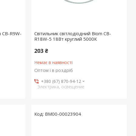
m CB-R9W-
Світильник світлодіодний Biom CB-
R18W-5 18Вт круглий 5000К
203 ₴
Немає в наявності
Оптом і в роздріб
+380 (67) 870-94-12
Электрика, освещение
BM00-00023904