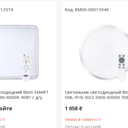
012574
BM00-00015946
ітлодіодний Biom SMART
Светильник светодиодный B
00-6000K 90Вт с д/у
SML-R18-50/2 3000-6000K 50В
нюйте
1 058 ₴
сті
Немає в наявності
ріб
Оптом і в роздріб