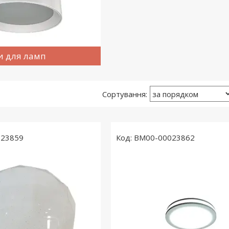
и для ламп
023859
BM00-00023862