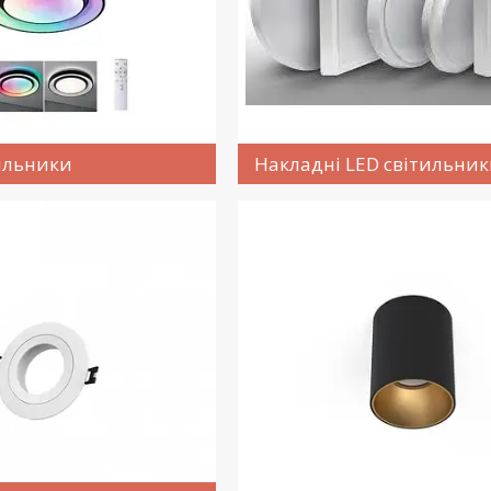
ильники
Накладні LED світильни