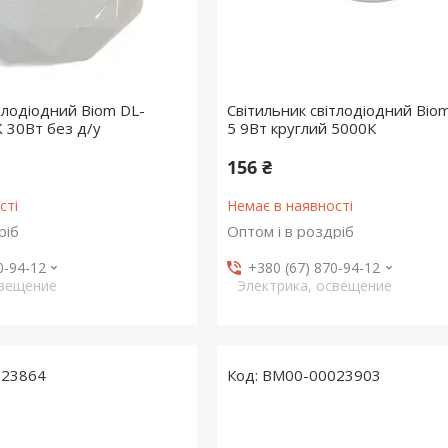
тлодіодний Biom DL-
Світильник світлодіодний Bio
 30Вт без д/у
5 9Вт круглий 5000К
156 ₴
сті
Немає в наявності
ріб
Оптом і в роздріб
0-94-12
+380 (67) 870-94-12
свещение
Электрика, освещение
023864
BM00-00023903