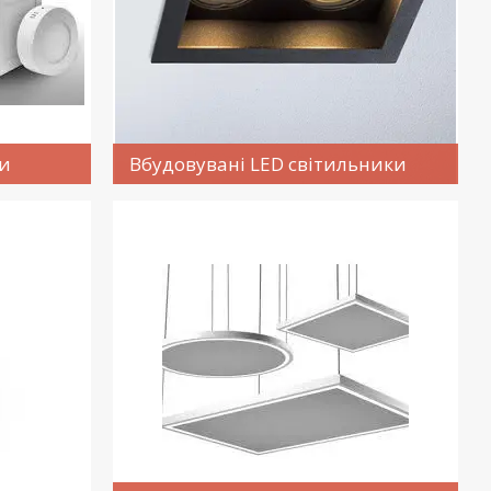
ки
Вбудовувані LED світильники