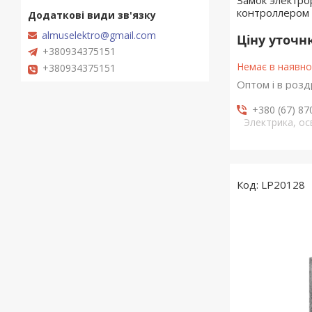
Замок электро
контроллером
almuselektro@gmail.com
Ціну уточ
+380934375151
Немає в наявно
+380934375151
Оптом і в розд
+380 (67) 87
Электрика, о
LP20128