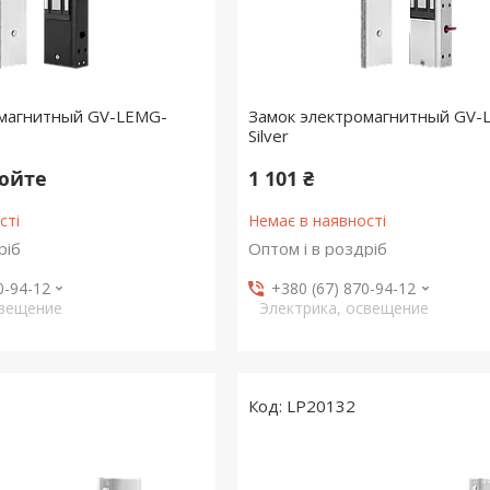
омагнитный GV-LEMG-
Замок электромагнитный GV-
Silver
нюйте
1 101 ₴
сті
Немає в наявності
ріб
Оптом і в роздріб
0-94-12
+380 (67) 870-94-12
свещение
Электрика, освещение
LP20132