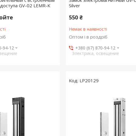
ригельный с встроенным
Замок электромагнитный GV-
 доступа GV-02 LEMR-K
Silver
нюйте
550 ₴
сті
Немає в наявності
ріб
Оптом і в роздріб
0-94-12
+380 (67) 870-94-12
свещение
Электрика, освещение
LP20129