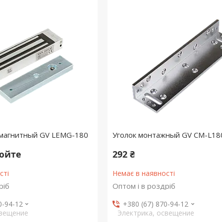
омагнитный GV LEMG-180
Уголок монтажный GV CM-L18
нюйте
292 ₴
сті
Немає в наявності
ріб
Оптом і в роздріб
0-94-12
+380 (67) 870-94-12
свещение
Электрика, освещение