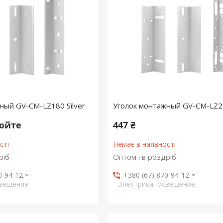
ный GV-CM-LZ180 Silver
Уголок монтажный GV-CM-LZ28
нюйте
447 ₴
сті
Немає в наявності
ріб
Оптом і в роздріб
0-94-12
+380 (67) 870-94-12
свещение
Электрика, освещение