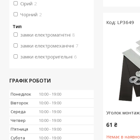
Сірий
2
Чорний
2
LP3649
Тип
замки електромагнітні
8
замки електромеханічні
7
замки електроригельні
6
ГРАФІК РОБОТИ
Понеділок
10:00
19:00
Вівторок
10:00
19:00
Середа
10:00
19:00
Уголок монта
Четвер
10:00
19:00
61 ₴
Пʼятниця
10:00
19:00
Немає в наявно
Субота
10:00
19:00