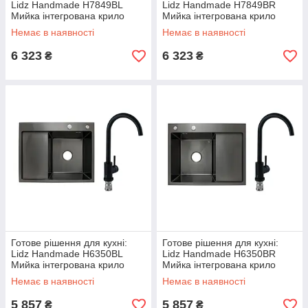
Lidz Handmade H7849BL
Lidz Handmade H7849BR
Мийка інтегрована крило
Мийка інтегрована крило
зліва Brushed Black PVD+Lidz
зправа Brushed Black
Немає в наявності
Немає в наявності
Aria 015F Змішувач для кухні
PVD+Lidz Aria 015F Змішувач
для кухні
6 323
6 323
₴
₴
Готове рішення для кухні:
Готове рішення для кухні:
Lidz Handmade H6350BL
Lidz Handmade H6350BR
Мийка інтегрована крило
Мийка інтегрована крило
зліва Brushed Black PVD+Lidz
зправа Brushed Black
Немає в наявності
Немає в наявності
Aria 015F Змішувач для кухні
PVD+Lidz Aria 015F Змішувач
для кухні
5 857
5 857
₴
₴