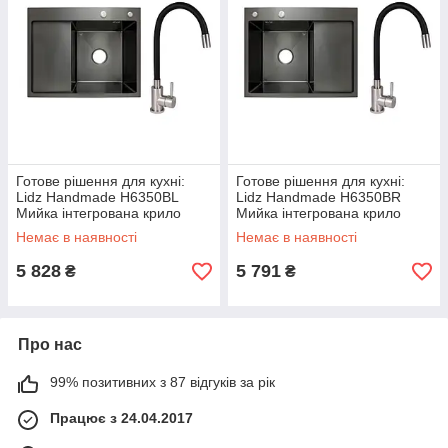
Готове рішення для кухні:
Готове рішення для кухні:
Lidz Handmade H6350BL
Lidz Handmade H6350BR
Мийка інтегрована крило
Мийка інтегрована крило
зліва Brushed Black PVD+Aria
зправа Brushed Black
Немає в наявності
Немає в наявності
015F3 з гнучким виливом
PVD+Aria 015F3 з гнучким
(k35)
виливом
5 828
5 791
₴
₴
Про нас
99% позитивних з 87 відгуків за рік
Працює з 24.04.2017