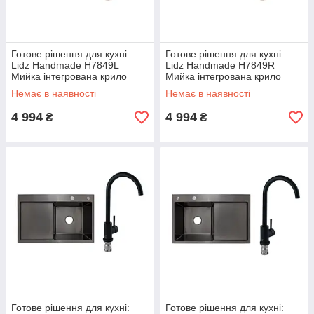
Готове рішення для кухні:
Готове рішення для кухні:
Lidz Handmade H7849L
Lidz Handmade H7849R
Мийка інтегрована крило
Мийка інтегрована крило
зліва Brushed Steel+Lidz Aria
зправа Brushed Steel+Lidz
Немає в наявності
Немає в наявності
015F Змішувач для кухні
Aria 015F Змішувач для кухні
(k35)
4 994
4 994
₴
₴
Готове рішення для кухні:
Готове рішення для кухні: