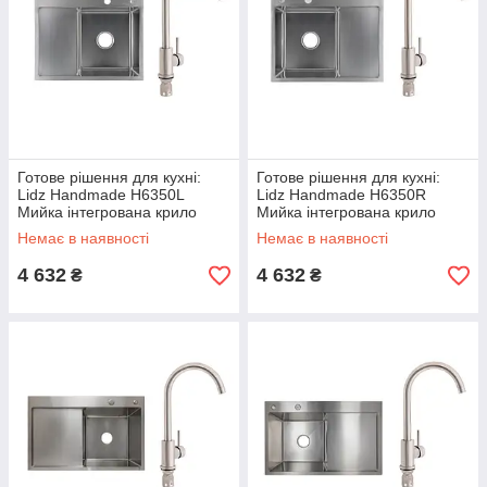
Готове рішення для кухні:
Готове рішення для кухні:
Lidz Handmade H6350L
Lidz Handmade H6350R
Мийка інтегрована крило
Мийка інтегрована крило
зліва Brushed Steel+Lidz Aria
зправа Brushed Steel+Lidz
Немає в наявності
Немає в наявності
015F Змішувач для кухні
Aria 015F Змішувач для кухні
(k35)
4 632
4 632
₴
₴