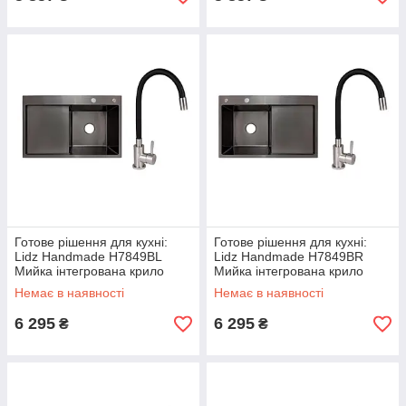
Готове рішення для кухні:
Готове рішення для кухні:
Lidz Handmade H7849BL
Lidz Handmade H7849BR
Мийка інтегрована крило
Мийка інтегрована крило
зліва Brushed Black PVD+Aria
зправа Brushed Black
Немає в наявності
Немає в наявності
015F3 з гнучким виливом
PVD+Aria 015F3 з гнучким
(k35)
виливом
6 295
6 295
₴
₴