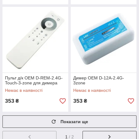
Пульт д/к OEM D-REM-2.4G-
Димер OEM D-12A-2.4G-
Touch-3-zone для димера
3zone
Немає в наявності
Немає в наявності
353
353
₴
₴
Показати ще
1
/ 2