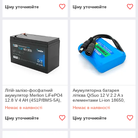
Ціну уточнюйте
Ціну уточнюйте
Літій-залізо-фосфатний
Акумуляторна батарея
акумулятор Merlion LiFePO4
літієва QiSuo 12 V 2.2 A з
12.8 V 4 AH (4S1P/BMS-5A),
елементами Li-ion 18650,
(151x65x97) для
DC5.5x2.1, (56x20x70mm)
Немає в наявності
Немає в наявності
електротранспорту,
Ціну уточнюйте
Ціну уточнюйте