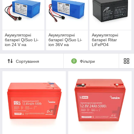
Акумуляторні
Акумуляторні
Акумуляторні
батареї QiSuo Li-
батареї QiSuo Li-
батареї Ritar
ion 24 V на
ion 36V на
LiFePO4
елементах 18650
елементах 18650
12,8V/25,6V/51,2V
для дронів
для дронів
Сортування
0
Фільтри