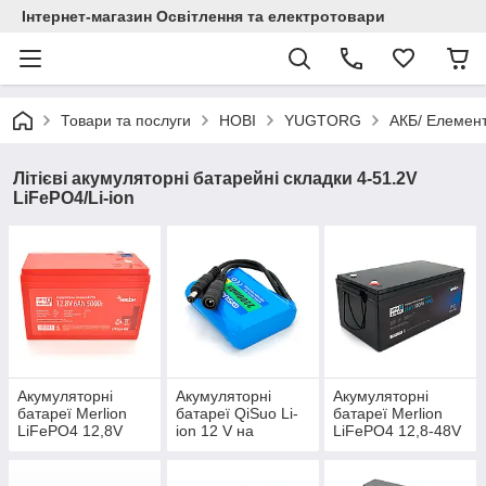
Інтернет-магазин Освітлення та електротовари
Товари та послуги
НОВІ
YUGTORG
АКБ/ Елемент
Літієві акумуляторні батарейні складки 4-51.2V
LiFePO4/Li-ion
Акумуляторні
Акумуляторні
Акумуляторні
батареї Merlion
батареї QiSuo Li-
батареї Merlion
LiFePO4 12,8V
ion 12 V на
LiFePO4 12,8-48V
для
елементах 18650
for UPS
електротранспорт
у