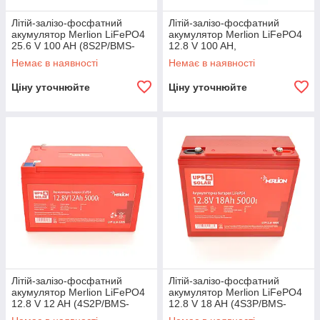
Літій-залізо-фосфатний
Літій-залізо-фосфатний
акумулятор Merlion LiFePO4
акумулятор Merlion LiFePO4
25.6 V 100 AH (8S2P/BMS-
12.8 V 100 AH,
100A), (522x238x225), до
(330x173x220), 10,3kg до
Немає в наявності
Немає в наявності
5000 циклів
5000 циклів
Ціну уточнюйте
Ціну уточнюйте
Літій-залізо-фосфатний
Літій-залізо-фосфатний
акумулятор Merlion LiFePO4
акумулятор Merlion LiFePO4
12.8 V 12 AH (4S2P/BMS-
12.8 V 18 AH (4S3P/BMS-
15A), (151x98x95), 2,5kg for
20A), (181x77x168), 2,8kg for