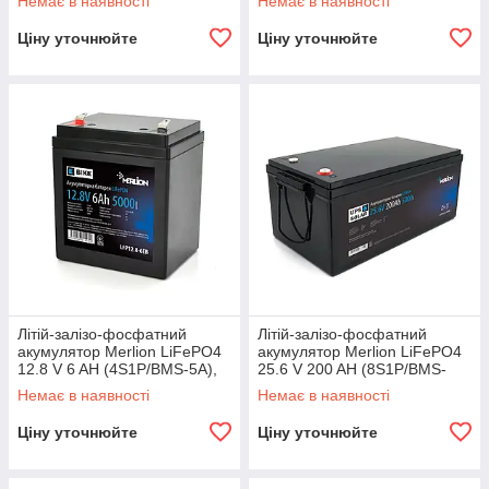
Немає в наявності
Немає в наявності
UPS, до
UPS, до
Ціну уточнюйте
Ціну уточнюйте
Літій-залізо-фосфатний
Літій-залізо-фосфатний
акумулятор Merlion LiFePO4
акумулятор Merlion LiFePO4
12.8 V 6 AH (4S1P/BMS-5A),
25.6 V 200 AH (8S1P/BMS-
(90х70х101(107)), 0,8kg для
100A), (522x268x218), 35kg
Немає в наявності
Немає в наявності
до 5000
Ціну уточнюйте
Ціну уточнюйте