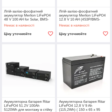
Літій-залізо-фосфатний
Літій-залізо-фосфатний
акумулятор Merlion LiFePO4
акумулятор Merlion LiFePO4
48 V 100 AH for Solar, BMS-
12.8 V 10 AH (4S3P/BMS-
100A, (482х396х132), 37,5kg
10A), (151x99x99), 1,15kg for
Немає в наявності
Немає в наявності
5000
UPS, до
Ціну уточнюйте
Ціну уточнюйте
Акумуляторна батарея Ritar
Акумуляторна батарея Ritar
LiFePO4 51.2V 100Ah
LiFePO4 12,8 V 9 Ah
5120Wh для монтажу в стійку
(115,2Wh) ( 150 x 65 x 95