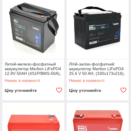
Литий-железо-фосфатный
Літій-залізо-фосфатний
аккумулятор Merlion LiFePO4
акумулятор Merlion LiFePO4
12.8V 50AH (4S1P/BMS-50A),
25.6 V 50 AH, (330x173x216),
(229x138x205),6,5kg до 5000
до 3000 циклів
Немає в наявності
Немає в наявності
Ціну уточнюйте
Ціну уточнюйте