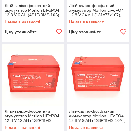
Літій-залізо-фосфатний
Літій-залізо-фосфатний
акумулятор Merlion LiFePO4
акумулятор Merlion LiFePO4
12.8 V 6 AH (4S1P/BMS-10A),
12.8 V 24 AH (181x77x167),
(151x65x97), 0,75kg for UPS,
2,9kg для електротранспорту,
Немає в наявності
Немає в наявності
до
5000
Ціну уточнюйте
Ціну уточнюйте
Літій-залізо-фосфатний
Літій-залізо-фосфатний
акумулятор Merlion LiFePO4
акумулятор Merlion LiFePO4
12.8 V 12 AH (4S2P/BMS-
12.8 V 9 AH (4S3P/BMS-10A),
15A), (151x99x99), 1,29kg
(151x65x100), 0,9kg для
Немає в наявності
Немає в наявності
для