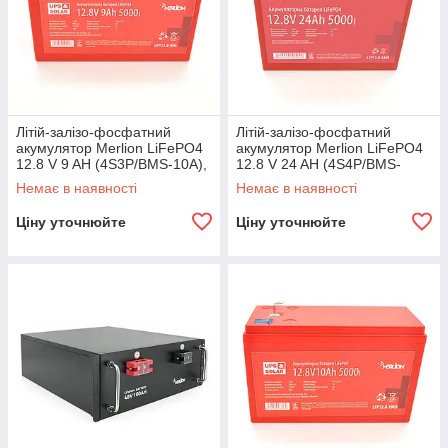
Літій-залізо-фосфатний
Літій-залізо-фосфатний
акумулятор Merlion LiFePO4
акумулятор Merlion LiFePO4
12.8 V 9 AH (4S3P/BMS-10A),
12.8 V 24 AH (4S4P/BMS-
(151x65x100), 1,34kg for UPS,
30A), (166x175x125), 3,2kg
Немає в наявності
Немає в наявності
до
for UPS, до
Ціну уточнюйте
Ціну уточнюйте