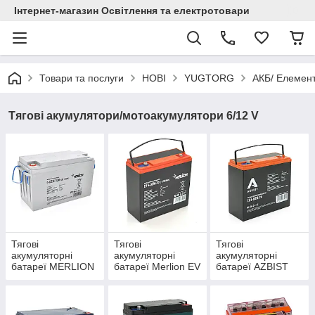
Інтернет-магазин Освітлення та електротовари
Товари та послуги
НОВІ
YUGTORG
АКБ/ Елемент
Тягові акумулятори/мотоакумулятори 6/12 V
Тягові
Тягові
Тягові
акумуляторні
акумуляторні
акумуляторні
батареї MERLION
батареї Merlion EV
батареї AZBIST