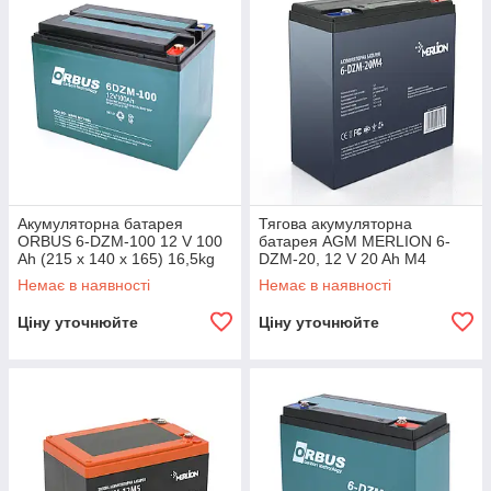
Акумуляторна батарея
Тягова акумуляторна
ORBUS 6-DZM-100 12 V 100
батарея AGM MERLION 6-
Ah (215 x 140 x 165) 16,5kg
DZM-20, 12 V 20 Ah M4
Q2/48
(181х77х167) Q3
Немає в наявності
Немає в наявності
Ціну уточнюйте
Ціну уточнюйте