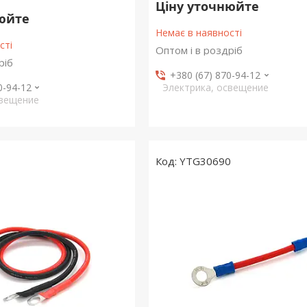
Ціну уточнюйте
нюйте
Немає в наявності
сті
Оптом і в роздріб
ріб
+380 (67) 870-94-12
0-94-12
Электрика, освещение
свещение
1
YTG30690