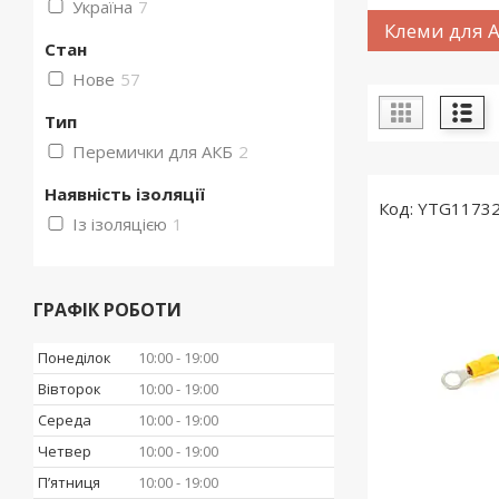
Україна
7
Клеми для 
Стан
Нове
57
Тип
Перемички для АКБ
2
Наявність ізоляції
YTG1173
Із ізоляцією
1
ГРАФІК РОБОТИ
Понеділок
10:00
19:00
Вівторок
10:00
19:00
Середа
10:00
19:00
Четвер
10:00
19:00
Пʼятниця
10:00
19:00