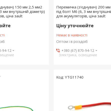
єднувач) 150 мм 2,5 мм2
Перемичка (з'єднувач) 200 мм
,3 мм внутрішній діаметр)
під болт М6 (6, 3 мм внутрішні
в, ціна заult
для акумуляторів, ціна заult
нюйте
Ціну уточнюйте
сті
Немає в наявності
ріб
Оптом і в роздріб
0-94-12
+380 (67) 870-94-12
свещение
Электрика, освещение
7
YTG11740