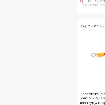
+380 (67) 87
Электрика, о
YTG1175
Перемичка (з'є
болт М6 (6, 3 
для акумуляторі