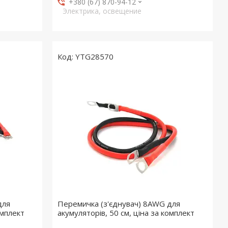
+380 (67) 870-94-12
Электрика, освещение
YTG28570
для
Перемичка (з'єднувач) 8AWG для
омплект
акумуляторів, 50 см, ціна за комплект