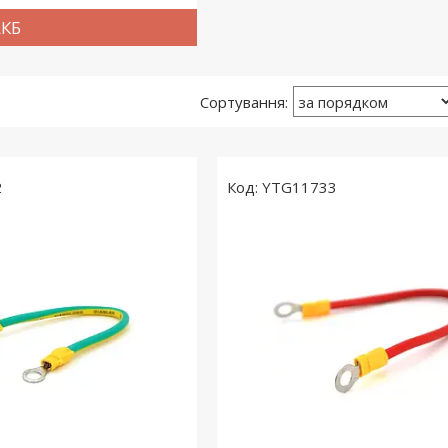
АКБ
2
YTG11733