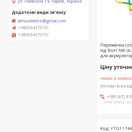
ул .Раевской 14, Харків, Україна
almuselektro@gmail.com
+380934375151
+380934375151
Перемичка (з'
під болт М6 (6
для акумуляторі
Ціну уточ
Немає в наявно
Оптом і в розд
+380 (67) 87
Электрика, о
YTG1174