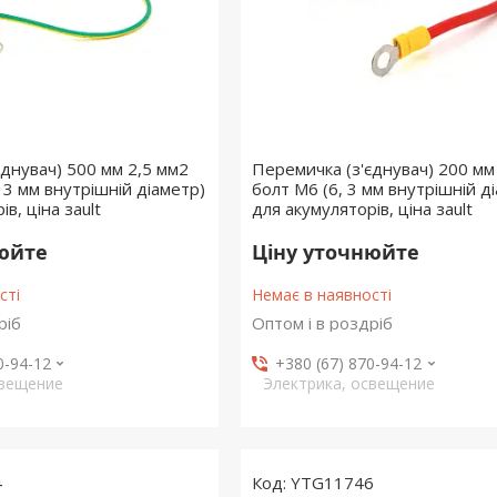
єднувач) 500 мм 2,5 мм2
Перемичка (з'єднувач) 200 мм
, 3 мм внутрішній діаметр)
болт М6 (6, 3 мм внутрішній д
в, ціна заult
для акумуляторів, ціна заult
нюйте
Ціну уточнюйте
сті
Немає в наявності
ріб
Оптом і в роздріб
0-94-12
+380 (67) 870-94-12
свещение
Электрика, освещение
4
YTG11746