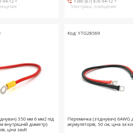
0-94-12
+380 (67) 870-94-12
свещение
Электрика, освещение
0
YTG28569
днувач) 350 мм 6 мм2 під
Перемичка (з'єднувач) 6AWG 
мм внутрішній діаметр)
акумуляторів, 50 см, ціна за к
в, ціна заult