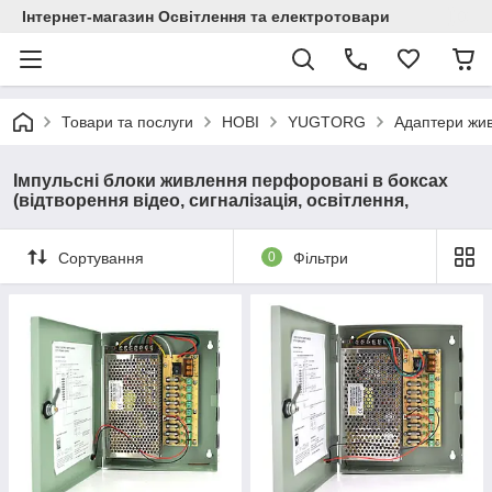
Інтернет-магазин Освітлення та електротовари
Товари та послуги
НОВІ
YUGTORG
Адаптери жив
Імпульсні блоки живлення перфоровані в боксах
(відтворення відео, сигналізація, освітлення,
Сортування
0
Фільтри