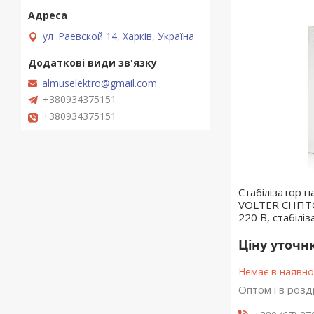
ул .Раевской 14, Харків, Україна
almuselektro@gmail.com
+380934375151
+380934375151
Стабілізатор 
VOLTER СНПТО 
220 В, стабілі
Ціну уточ
Немає в наявно
Оптом і в розд