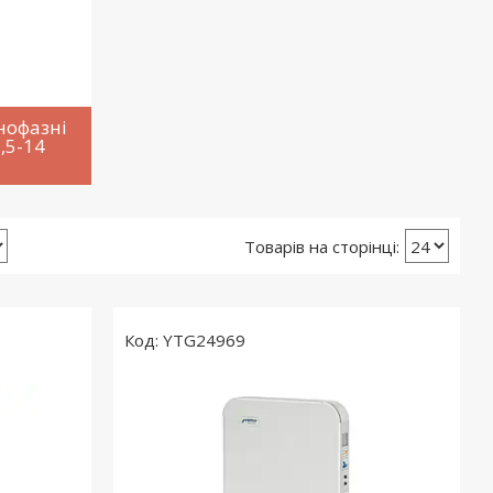
нофазні
3,5-14
YTG24969