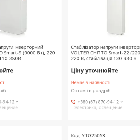
напруги інверторний
Стабілізатор напруги інверто
Smart-9 (9000 Вт), 220
VOLTER СНПТО Smart-22 (220
я 110-380В
220 В, стабілізація 130-330 В
нюйте
Ціну уточнюйте
сті
Немає в наявності
ріб
Оптом і в роздріб
0-94-12
+380 (67) 870-94-12
свещение
Электрика, освещение
2
YTG25053