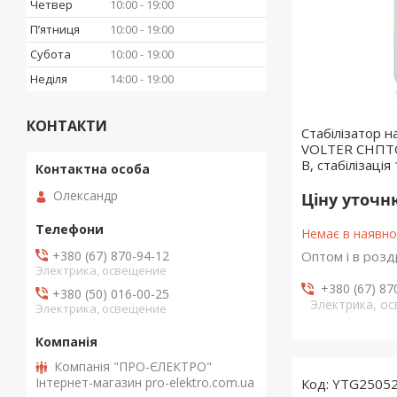
Четвер
10:00
19:00
Пʼятниця
10:00
19:00
Субота
10:00
19:00
Неділя
14:00
19:00
КОНТАКТИ
Стабілізатор 
VOLTER СНПТО 
В, стабілізаці
Олександр
Ціну уточ
Немає в наявно
+380 (67) 870-94-12
Оптом і в розд
Электрика, освещение
+380 (67) 87
+380 (50) 016-00-25
Электрика, о
Электрика, освещение
Компанія "ПРО-ЄЛЕКТРО"
Інтернет-магазин pro-elektro.com.ua
YTG2505