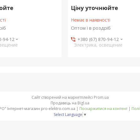
нюйте
Ціну уточнюйте
сті
Немає в наявності
ріб
Оптом і в роздріб
0-94-12
+380 (67) 870-94-12
свещение
Электрика, освещение
Сайт створений на маркетплейсі
Prom.ua
Продавець на Bigl.ua
Компанія "ПРО-ЄЛЕКТРО" Інтернет-магазин pro-elektro.com.ua |
Поскаржитися на контент
|
Полі
Select Language
▼