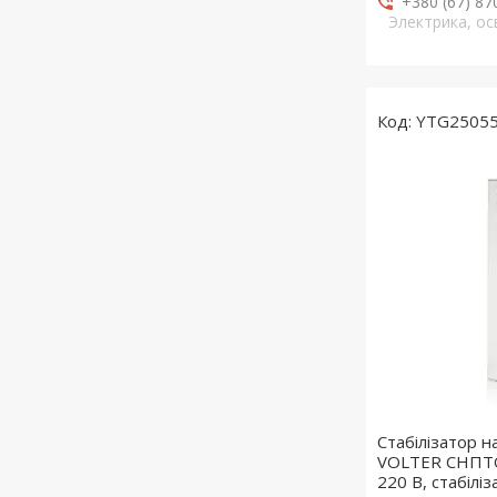
+380 (67) 87
Электрика, о
YTG2505
Стабілізатор 
VOLTER СНПТО 
220 В, стабілі