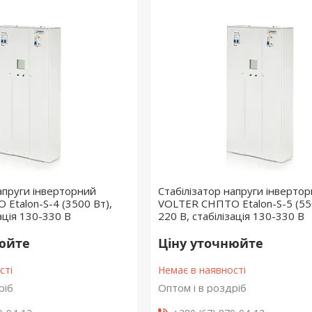
напруги інверторний
Стабілізатор напруги інверто
Etalon-S-4 (3500 Вт),
VOLTER СНПТО Etalon-S-5 (55
зація 130-330 В
220 В, стабілізація 130-330 В
нюйте
Ціну уточнюйте
сті
Немає в наявності
ріб
Оптом і в роздріб