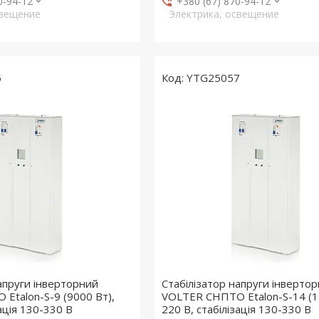
0-94-12
+380 (67) 870-94-12
свещение
Электрика, освещение
5
YTG25057
напруги інверторний
Стабілізатор напруги інверто
Etalon-S-9 (9000 Вт),
VOLTER СНПТО Etalon-S-14 (1
зація 130-330 В
220 В, стабілізація 130-330 В