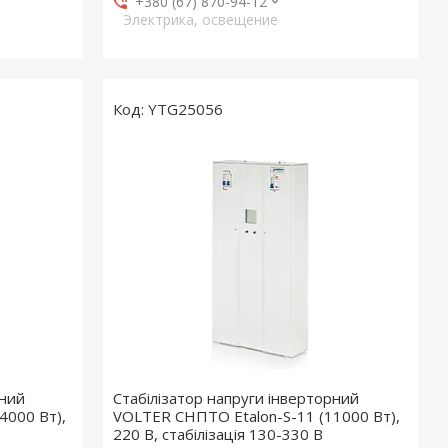
+380 (67) 870-94-12
Электрика, освещение
YTG25056
рний
Стабілізатор напруги інверторний
4000 Вт),
VOLTER СНПТО Etalon-S-11 (11000 Вт),
220 В, стабілізація 130-330 В