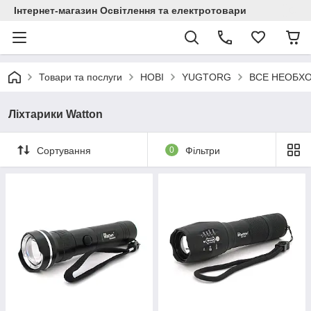
Інтернет-магазин Освітлення та електротовари
Товари та послуги
НОВІ
YUGTORG
ВСЕ НЕОБХО
Ліхтарики Watton
Сортування
0
Фільтри