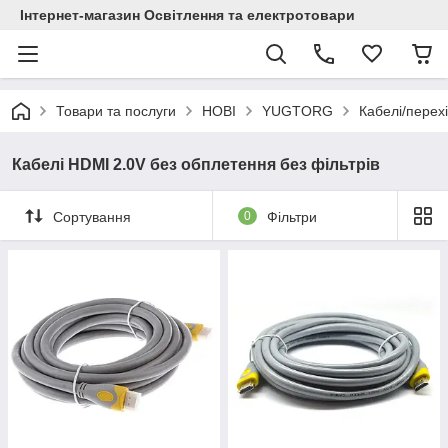
Інтернет-магазин Освітлення та електротовари
Товари та послуги
НОВІ
YUGTORG
Кабелі/пере
Кабелі HDMI 2.0V без обплетення без фільтрів
Сортування
0
Фільтри