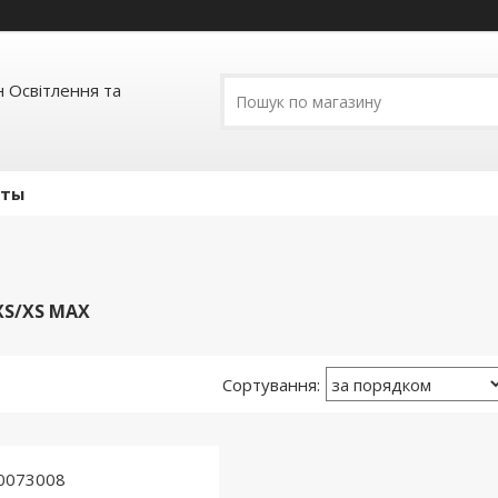
 Освітлення та
кты
XS/XS MAX
0073008