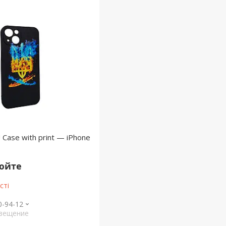
 Case with print — iPhone
нюйте
сті
0-94-12
свещение