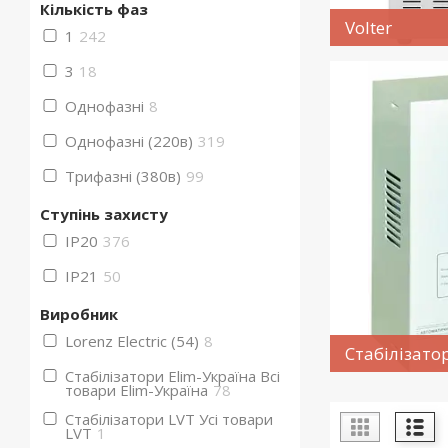
Кількість фаз
Volter
1
242
3
18
Однофазні
8
Однофазні (220в)
319
Трифазні (380в)
99
Ступінь захисту
IP20
376
IP21
50
Виробник
Lorenz Electric (54)
8
Стабілізато
Стабілізатори Elim-Україна Всі
товари Elim-Україна
78
Стабілізатори LVT Усі товари
LVT
1