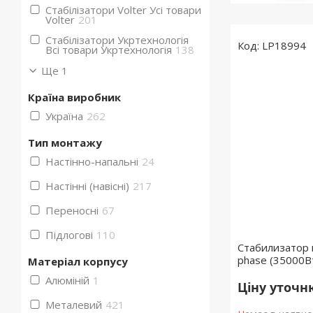
Стабілізатори Volter Усі товари
Volter
201
Стабілізатори Укртехнологія
LP18994
Всі товари Укртехнологія
138
Ще 1
Країна виробник
Україна
262
Тип монтажу
Настінно-напальні
24
Настінні (навісні)
217
Переносні
67
Підлогові
110
Стабилизатор 
phase (35000В
Матеріал корпусу
Алюміній
1
Ціну уточ
Металевий
421