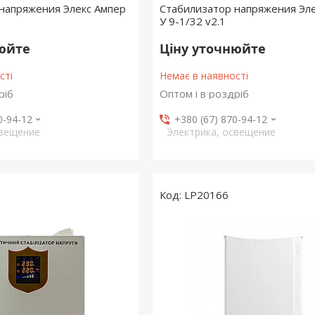
напряжения Элекс Ампер
Стабилизатор напряжения Эл
У 9-1/32 v2.1
нюйте
Ціну уточнюйте
сті
Немає в наявності
ріб
Оптом і в роздріб
0-94-12
+380 (67) 870-94-12
свещение
Электрика, освещение
LP20166