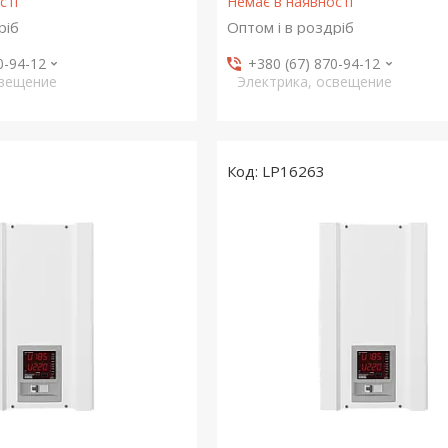
сті
Немає в наявності
ріб
Оптом і в роздріб
0-94-12
+380 (67) 870-94-12
свещение
Электрика, освещение
LP16263