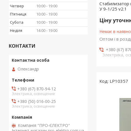
Стабилизатор 
Четвер
10:00
19:00
У 9-1/25 v2.1
Пʼятниця
10:00
19:00
Ціну уточ
Субота
10:00
19:00
Неділя
14:00
19:00
Немає в наявно
Оптом і в розд
КОНТАКТИ
+380 (67) 87
Электрика, о
Олександр
LP10357
+380 (67) 870-94-12
Электрика, освещение
+380 (50) 016-00-25
Электрика, освещение
Компанія "ПРО-ЄЛЕКТРО"
Інтернет-магазин pro-elektro.com.ua