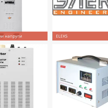
ри напруги
ELEKS