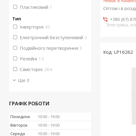
Немає в наявно
Пластиковий
1
Оптом і в розд
Тип
+380 (67) 87
Электрика, о
Інверторні
43
Електронний безступеневий
3
Подвійного перетворення
3
LP16262
Релейні
15
Самісторні
284
Ще 3
ГРАФІК РОБОТИ
Понеділок
10:00
19:00
Вівторок
10:00
19:00
Середа
10:00
19:00