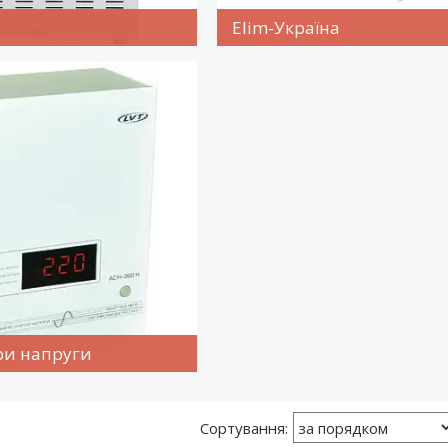
Elim-Україна
ри напруги