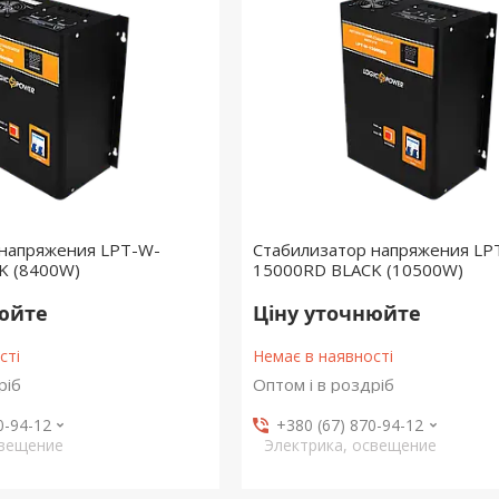
 напряжения LPT-W-
Стабилизатор напряжения LP
K (8400W)
15000RD BLACK (10500W)
нюйте
Ціну уточнюйте
сті
Немає в наявності
ріб
Оптом і в роздріб
0-94-12
+380 (67) 870-94-12
свещение
Электрика, освещение