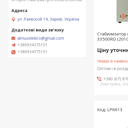
ул .Раевской 14, Харків, Україна
Стабилизатор
almuselektro@gmail.com
33500RD (2010
+380934375151
Ціну уточ
+380934375151
Немає в наявно
Оптом і в розд
+380 (67) 87
Электрика, о
LP6613