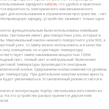
использования зарядного
кабеля
, что удобно и практично.
тся вероятность электрического или механического
одит для использования в ограниченном пространстве – нет
беспроводную зарядку, устройство занимает только одно
вероятно функциональным были использованы новейшие
алы. Светильник имеет два поворотных узла, которые в
пы. Максимальный наклон нижнего поворотного узла 900, а
оротный узел, то лампу можно использовать и в качестве
и силу освещения, но и цветовую температуру.
соответствует лампе накаливания мощностью 100W.
лодный свет, теплый свет и нейтральный. Включение/
 цветовой температуры производится сенсорным
аллической кнопки. Удержанием кнопки изменяется уровень
ую температуру. При длительном нажатии кнопки яркость
а будет увеличиваться. Установленный режим остается в
пасен в эксплуатации. Корпус светильника изготовлен из
а. На это устройство распространяется двухлетняя
асов.