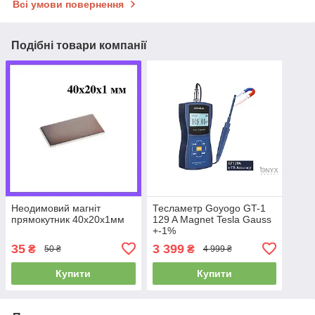
Всі умови повернення
Подібні товари компанії
Неодимовий магніт
Тесламетр Goyogo GT-1
прямокутник 40х20х1мм
129 A Magnet Tesla Gauss
+-1%
35
3 399
₴
₴
50 ₴
4 999 ₴
Купити
Купити