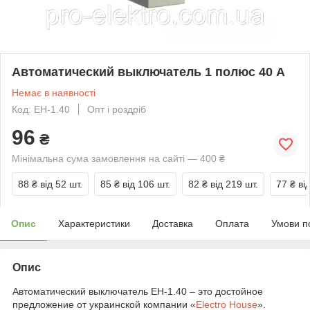
Автоматический выключатель 1 полюс 40 A
Немає в наявності
Код: EH-1.40
Опт і роздріб
96
₴
Мінімальна сума замовлення на сайті — 400 ₴
88 ₴
від 52 шт.
85 ₴
від 106 шт.
82 ₴
від 219 шт.
77 ₴
ві
Опис
Характеристики
Доставка
Оплата
Умови п
Опис
Автоматический выключатель EH-1.40 – это достойное
предложение от украинской компании «
Electro House
».