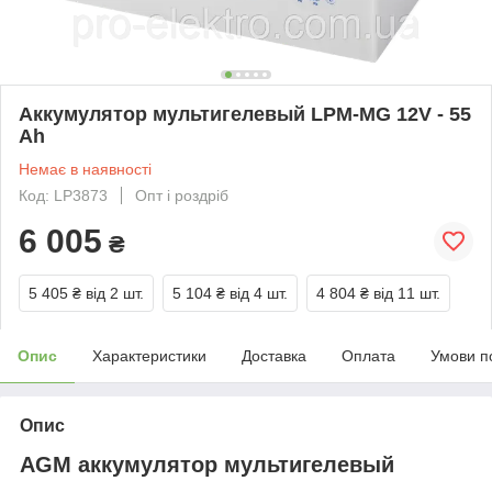
Аккумулятор мультигелевый LPM-MG 12V - 55
Ah
Немає в наявності
Код: LP3873
Опт і роздріб
6 005
₴
5 405 ₴
від 2 шт.
5 104 ₴
від 4 шт.
4 804 ₴
від 11 шт.
Опис
Характеристики
Доставка
Оплата
Умови п
Опис
AGM аккумулятор мультигелевый