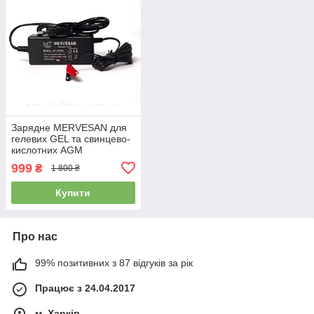
Зарядне MERVESAN для
гелевих GEL та свинцево-
кислотних AGM
акумуляторів (5А 12V 70W
999
₴
1 800 ₴
Для АКБ 20-100Ah)
Купити
Про нас
99% позитивних з 87 відгуків за рік
Працює з 24.04.2017
м. Харків