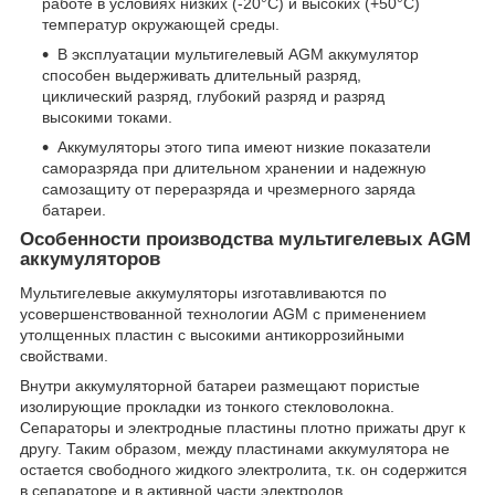
работе в условиях низких (-20°С) и высоких (+50°С)
температур окружающей среды.
В эксплуатации мультигелевый AGM аккумулятор
способен выдерживать длительный разряд,
циклический разряд, глубокий разряд и разряд
высокими токами.
Аккумуляторы этого типа имеют низкие показатели
саморазряда при длительном хранении и надежную
самозащиту от переразряда и чрезмерного заряда
батареи.
Особенности производства мультигелевых AGM
аккумуляторов
Мультигелевые аккумуляторы изготавливаются по
усовершенствованной технологии AGM с применением
утолщенных пластин с высокими антикоррозийными
свойствами.
Внутри аккумуляторной батареи размещают пористые
изолирующие прокладки из тонкого стекловолокна.
Сепараторы и электродные пластины плотно прижаты друг к
другу. Таким образом, между пластинами аккумулятора не
остается свободного жидкого электролита, т.к. он содержится
в сепараторе и в активной части электродов.