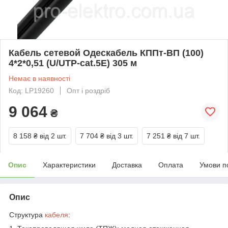
Кабель сетевой Одескабель КППт-ВП (100)
4*2*0,51 (U/UTP-cat.5E) 305 м
Немає в наявності
Код: LP19260
Опт і роздріб
9 064
₴
8 158 ₴
від 2 шт.
7 704 ₴
від 3 шт.
7 251 ₴
від 7 шт.
Опис
Характеристики
Доставка
Оплата
Умови п
Опис
Структура
кабеля
: