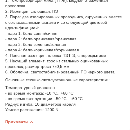
1. Токопроводящая жила (ТПЖ): медная отожженная
проволока
2. Изоляция: сплошная, ПЭ
3. Пара: два изолированных проводника, скрученных вместе
с согласованными шагами и со следующей цветовой
идентификацией:
- пара 1: бело-синяя/синяя
- пара 2: бело-оранжевая/оранжевая
- пара 3: бело-зеленая/зеленая
- пара 4: бело-коричневая/коричневая
4. Поясная изоляция: пленка ПЭТ-Э, с перекрытием
5. Несущий элемент: трос из стальных оцинкованных
проволок, размер троса 7х0,5 мм
6. Оболочка: светостабилизированный ПЭ черного цвета
Основные технико-эксплуатационные характеристики:
Температурный диапазон:
- во время монтажа: -10 °C...+60 °C
- во время эксплуатации: -50 °C...+60 °C
Радиус изгиба: 10 диаметров кабеля
Усилие растяжения: 1200 N
Приховати