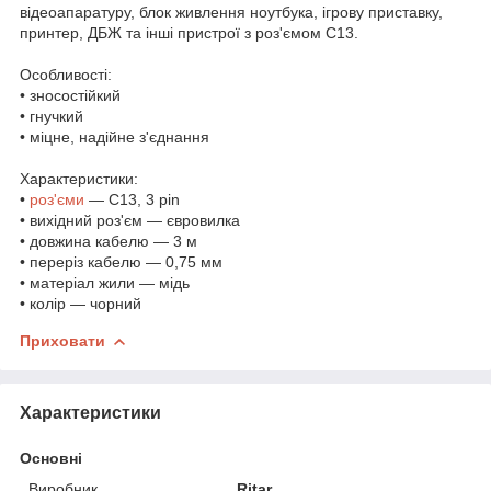
відеоапаратуру, блок живлення ноутбука, ігрову приставку,
принтер, ДБЖ та інші пристрої з роз'ємом C13.
Особливості:
• зносостійкий
• гнучкий
• міцне, надійне з'єднання
Характеристики:
•
роз'єми
— C13, 3 pin
• вихідний роз'єм — євровилка
• довжина кабелю — 3 м
• переріз кабелю — 0,75 мм
• матеріал жили — мідь
• колір — чорний
Приховати
Характеристики
Основні
Виробник
Ritar