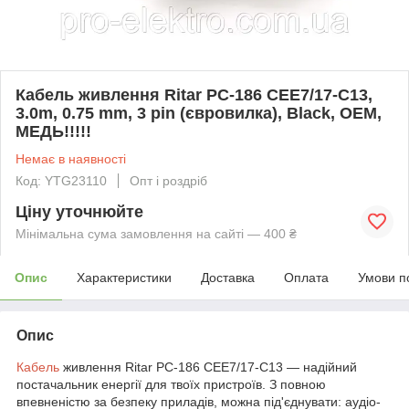
Кабель живлення Ritar PC-186 CEE7/17-C13,
3.0m, 0.75 mm, 3 pin (євровилка), Black, OEM,
МЕДЬ!!!!!
Немає в наявності
Код: YTG23110
Опт і роздріб
Ціну уточнюйте
Мінімальна сума замовлення на сайті — 400 ₴
Опис
Характеристики
Доставка
Оплата
Умови п
Опис
Кабель
живлення Ritar PC-186 CEE7/17-C13 — надійний
постачальник енергії для твоїх пристроїв. З повною
впевненістю за безпеку приладів, можна під'єднувати: аудіо-