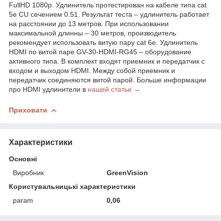
FullHD 1080р. Удлинитель протестирован на кабеле типа cat
5e CU сечением 0.51. Результат теста – удлинитель работает
на расстоянии до 13 метров. При использовании
максимальной длинны – 30 метров, производитель
рекомендует использовать витую пару cat 6е. Удлинитель
HDMI по витой паре GV-30-HDMI-RG45 – оборудование
активного типа. В комплект входят приемник и передатчик с
входом и выходом HDMI. Между собой приемник и
передатчик соединяются витой парой. Больше информации
про HDMI удлинители в
нашей статье →
Приховати
Характеристики
Основні
Виробник
GreenVision
Користувальницькі характеристики
param
0,06