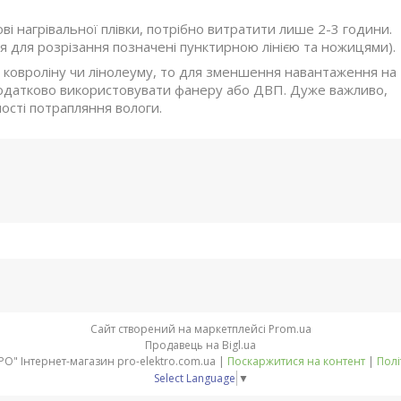
і нагрівальної плівки, потрібно витратити лише 2-3 години.
ця для розрізання позначені пунктирною лінією та ножицями).
з ковроліну чи лінолеуму, то для зменшення навантаження на
 додатково використовувати фанеру або ДВП. Дуже важливо,
ості потрапляння вологи.
Сайт створений на маркетплейсі
Prom.ua
Продавець на Bigl.ua
Компанія "ПРО-ЄЛЕКТРО" Інтернет-магазин pro-elektro.com.ua |
Поскаржитися на контент
|
Полі
Select Language
▼