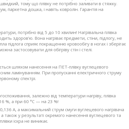
швидкий, тому що плівку не потрібно заливати в стяжку.
еум, паркетна дошка, і навіть ковролін. Гарантія на
атури, потрібно від 5 до 10 хвилин! Нагрівальна плівка
ить здоров’ю. Вона нагріває предмети, стіни, підлогу, не
ла підлога сприяє покращенню кровообігу в ногах і зберігає
ожна застосовувати для обігріву стін і стелі.
ється шляхом нанесення на ПЕТ-плівку вуглецевого
хисним ламінуванням. При пропусканні електричного струму
ервоному спектрі.
ергоспоживання, залежно від температури нагріву, плівка
16 %, а при 60 °С — на 23 %!
,136 А, а максимальний струм смуги вуглецевого нагрівача
 а також у результаті окремого нанесення вуглецевого та
лівки іскра не виникає.