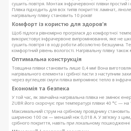
сушить повітря. Монтаж інфрачервоної плівки простий і 
Плівка підходить для всіх типів покриття: ламінат, лінол
нагрівальну плівку становить 10 років!
Комфорт із користю для здоров’я
Щоб підлога рівномірно прогрілася до комфортної темпер
використовує інфрачервоне випромінювання, яке не шкод
сушить повітря і в ході роботи абсолютно безшумна. Теп
комфортний рівень вологості. Нагрівальну плівку також м
Оптимальна конструкція
Товщина плівки становить лише 0,4 мм! Вона виготовля
нагрівального елемента і срібної пасти з наступним за
через вуглецеві смуги плівка випромінює тепло в інфрач
Економія та безпека
У той час, як звичайна нагрівальна плівка не змінює ен
ZUBR його скорочує: при температурі плівки 40 °С — на 
Максимальний струм на срібному провіднику становить 0
шириною 100 см — менший ніж 0,018 А. У зв’язку з цим,
срібного покриття, навіть при локальному пошкодженні п