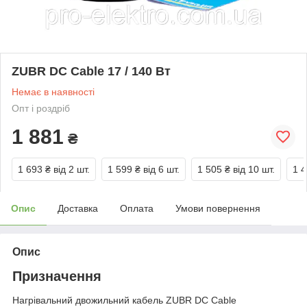
ZUBR DC Cable 17 / 140 Вт
Немає в наявності
Опт і роздріб
1 881
₴
1 693 ₴
від 2 шт.
1 599 ₴
від 6 шт.
1 505 ₴
від 10 шт.
1 4
Опис
Доставка
Оплата
Умови повернення
Опис
Призначення
Нагрівальний двожильний кабель ZUBR DC Cable