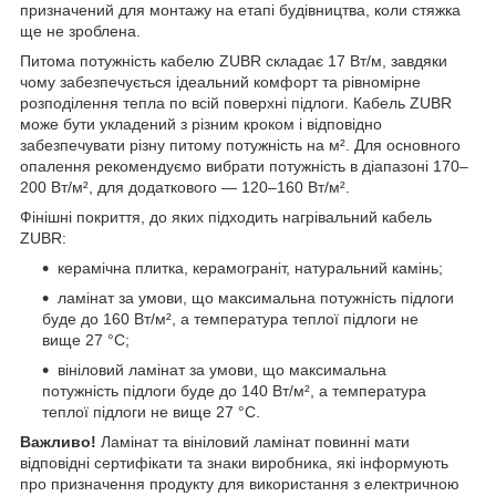
призначений для монтажу на етапі будівництва, коли стяжка
ще не зроблена.
Питома потужність кабелю ZUBR складає 17 Вт/м, завдяки
чому забезпечується ідеальний комфорт та рівномірне
розподілення тепла по всій поверхні підлоги. Кабель ZUBR
може бути укладений з різним кроком і відповідно
забезпечувати різну питому потужність на м². Для основного
опалення рекомендуємо вибрати потужність в діапазоні 170–
200 Вт/м², для додаткового — 120–160 Вт/м².
Фінішні покриття, до яких підходить нагрівальний кабель
ZUBR:
керамічна плитка, керамограніт, натуральний камінь;
ламінат за умови, що максимальна потужність підлоги
буде до 160 Вт/м², а температура теплої підлоги не
вище 27 °C;
вініловий ламінат за умови, що максимальна
потужність підлоги буде до 140 Вт/м², а температура
теплої підлоги не вище 27 °C.
Важливо!
Ламінат та вініловий ламінат повинні мати
відповідні сертифікати та знаки виробника, які інформують
про призначення продукту для використання з електричною