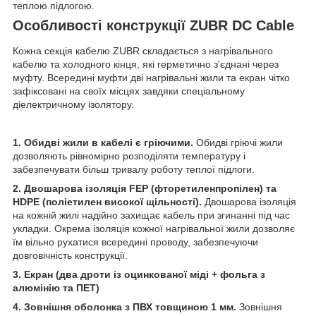
теплою підлогою.
Особливості конструкції ZUBR DC Cable
Кожна секція кабелю ZUBR складається з нагрівального
кабелю та холодного кінця, які герметично з'єднані через
муфту. Всередині муфти дві нагрівальні жили та екран чітко
зафіксовані на своїх місцях завдяки спеціальному
діелектричному ізолятору.
1. Обидві жили в кабелі є гріючими.
Обидві гріючі жили
дозволяють рівномірно розподіляти температуру і
забезпечувати більш тривалу роботу теплої підлоги.
2. Двошарова ізоляція FEP (фторетиленпропілен) та
HDPE (поліетилен високої щільності).
Двошарова ізоляція
на кожній жилі надійно захищає кабель при згинанні під час
укладки. Окрема ізоляція кожної нагрівальної жили дозволяє
їм вільно рухатися всередині проводу, забезпечуючи
довговічність конструкції.
3. Екран (два дроти із оцинкованої міді + фольга з
алюмінію та ПЕТ)
4. Зовнішня оболонка з ПВХ товщиною 1 мм.
Зовнішня