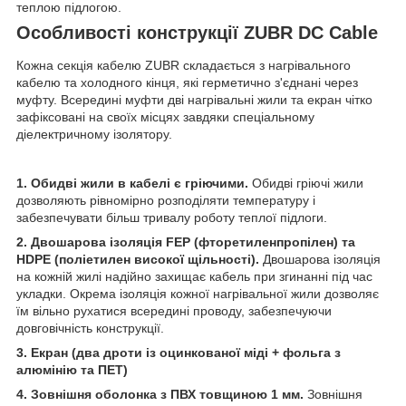
теплою підлогою.
Особливості конструкції ZUBR DC Cable
Кожна секція кабелю ZUBR складається з нагрівального
кабелю та холодного кінця, які герметично з'єднані через
муфту. Всередині муфти дві нагрівальні жили та екран чітко
зафіксовані на своїх місцях завдяки спеціальному
діелектричному ізолятору.
1. Обидві жили в кабелі є гріючими.
Обидві гріючі жили
дозволяють рівномірно розподіляти температуру і
забезпечувати більш тривалу роботу теплої підлоги.
2. Двошарова ізоляція FEP (фторетиленпропілен) та
HDPE (поліетилен високої щільності).
Двошарова ізоляція
на кожній жилі надійно захищає кабель при згинанні під час
укладки. Окрема ізоляція кожної нагрівальної жили дозволяє
їм вільно рухатися всередині проводу, забезпечуючи
довговічність конструкції.
3. Екран (два дроти із оцинкованої міді + фольга з
алюмінію та ПЕТ)
4. Зовнішня оболонка з ПВХ товщиною 1 мм.
Зовнішня