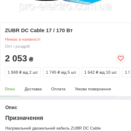
ZUBR DC Cable 17 / 170 Вт
Немає в наявності
Опт і роздріб
2 053
₴
1 848 ₴
від 2 шт.
1 745 ₴
від 5 шт.
1 642 ₴
від 10 шт.
1 5
Опис
Доставка
Оплата
Умови повернення
Опис
Призначення
Нагрівальний двожильний кабель ZUBR DC Cable