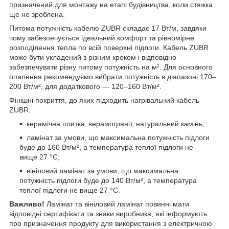
призначений для монтажу на етапі будівництва, коли стяжка
ще не зроблена.
Питома потужність кабелю ZUBR складає 17 Вт/м, завдяки
чому забезпечується ідеальний комфорт та рівномірне
розподілення тепла по всій поверхні підлоги. Кабель ZUBR
може бути укладений з різним кроком і відповідно
забезпечувати різну питому потужність на м². Для основного
опалення рекомендуємо вибрати потужність в діапазоні 170–
200 Вт/м², для додаткового — 120–160 Вт/м².
Фінішні покриття, до яких підходить нагрівальний кабель
ZUBR:
керамічна плитка, керамограніт, натуральний камінь;
ламінат за умови, що максимальна потужність підлоги
буде до 160 Вт/м², а температура теплої підлоги не
вище 27 °C;
вініловий ламінат за умови, що максимальна
потужність підлоги буде до 140 Вт/м², а температура
теплої підлоги не вище 27 °C.
Важливо!
Ламінат та вініловий ламінат повинні мати
відповідні сертифікати та знаки виробника, які інформують
про призначення продукту для використання з електричною