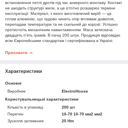
встановлення петлі дротів під час анкерного монтажу. Контакт
не шкодить структурі жили, а це істотно розширює терміни
експлуатації. Матеріал, з якого виготовлений виріб — це
сплав алюмінію, що чудово чинить опір впливам довкілля,
перепадам температури та не схильний до корозії. Успішно
протистоїть механічним навантаженням. Маса затискача
двадцять п'ять грамів. В пачці 200 штук. Продукція відповідає
всім Європейським стандартам і сертифікована в Україні.
Приховати
Характеристики
Основні
Виробник
ElectroHouse
Користувальницькі характеристики
Кількість в упаковці
200 шт
Перетин
10-70 10-70 мм2 мм2
Зусилля затяжения
25 Hm