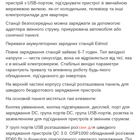
пристрій з USB-портом, під'єднувати пристрої зі звичайною
мережевою вилкою, як-от холодильник, телевізор та інші
електроприлади для квартири.
Станції безпосередньо можна заряджати за допомогою
адаптера змінного струму, прикурювача автомобіля або
сонячної панелі.
Переваги акумуляторних зарядних станцій Edmol
Повне заряджання станцій займає 6-7 годин. Тип вихідної
напруги — чиста синусоїда, вона не відрізняється від тієї, яка
є в міській електромережі. Стабільні вихідні параметри
гарантують тривалу та впевнену роботу будь-якого
обладнання, під'єднаного до інвертора.
На верхній частині корпусу станції розташована панель для
швидкого бездротового заряджання пристроїв.
На основній панелі містяться такі елементи:
Кнопка увімкнення, кнопка підсвічування, дисплей, порт для
заряджання DC, група портів DC, група USB-портів, розетка із
заземленням для під'єднання пристроїв зі змінним струмом.
У групі портів USB розташовані роз
'єми дл
я швидкого
заряджання пристроїв QC 3.0. OSP1000 обладнаний роз'ємом
PD60 Вт із функцією прискореного швидкого заряджання. Під