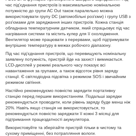
час під'єднання пристроїв із максимальною номінальною
потужністю до групи АС Out також паралельно можна
використовувати групу DC (автомобільні роз'єми) і групу USB з
роз'ємами для заряджання інших пристроїв. Кожна станція
обладнана температурним датчиком, який спрацьовує під час
нагрівання системи та містить кулер для її охолодження.
Вентилятор може працювати з перервами, щоб підтримувати
внутрішню температуру в межах робочого діапазону.
Під час під'єднання пристроїв, що перевищують номінальну
заявлену потужність, пристрій йде на захист і вимикається.
LCD-дисплей у режимі реального часу показує всі
навантаження за групами, а також відсоток рівня заряду
станції. Є світлодіодна підсвітка з режимом SOS і звичайним
режимом світіння.
Настійно рекомендуємо повністю зарядити портативну
станцію перед першим використанням. Подальші зарядки
рекомендується проводити, коли рівень заряду буде менш ніж
20%. Навіть якщо станція не використовується, то
рекомендується повністю заряджати її кожні 3 місяці для
підтримання працездатності акумулятора.
Використовуйте та зберігайте пристрій тільки в чистому та
сухому приміщенні, без потрапляння вологи.