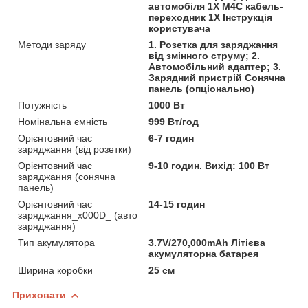
автомобіля 1X M4C кабель-
переходник 1X Інструкція
користувача
Методи заряду
1. Розетка для заряджання
від змінного струму; 2.
Автомобільний адаптер; 3.
Зарядний пристрій Сонячна
панель (опціонально)
Потужність
1000 Вт
Номінальна ємність
999 Вт/год
Орієнтовний час
6-7 годин
заряджання (від розетки)
Орієнтовний час
9-10 годин. Вихід: 100 Вт
заряджання (сонячна
панель)
Орієнтовний час
14-15 годин
заряджання_x000D_ (авто
заряджання)
Тип акумулятора
3.7V/270,000mAh Літієва
акумуляторна батарея
Ширина коробки
25 см
Приховати