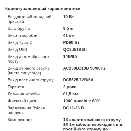
Користувальницькі характеристики
Бездротовий зарядний
10 Вт
пристрій
Вага брутто
9.5 кг
Висота коробки
41 см
Вихід Type-C
PD60 Вт
Вихід USB
QC3.0/18 Вт
Вихід автомобільного
14В/8A
порту
Вихід змінного струму
AC230В±10В 50/60Hz
(чиста синусоїда)
Вихід постійного струму
DC5525/12В/5A
Гарантія
2 роки
Довжина коробки
61,5 см
Життєвий цикл
1000 циклів ≥ 80%
Заряджання Вхідна
DC12-26 В
напруга
Комплектація
1X адаптер змінного струму
1X 1м кабель-перехідник від
постійного струму до