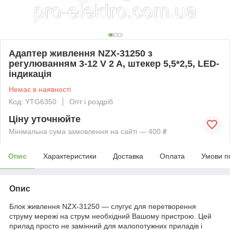
Адаптер живлення NZX-31250 з
регулюванням 3-12 V 2 A, штекер 5,5*2,5, LED-
індикація
Немає в наявності
Код: YTG6350
Опт і роздріб
Ціну уточнюйте
Мінімальна сума замовлення на сайті — 400 ₴
Опис
Характеристики
Доставка
Оплата
Умови п
Опис
Блок живлення NZX-31250 — слугує для перетворення
струму мережі на струм необхідний Вашому пристрою. Цей
прилад просто не замінний для малопотужних приладів і