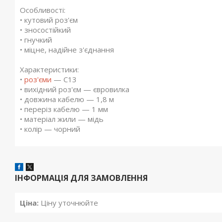
Особливості:
• кутовий роз'єм
• зносостійкий
• гнучкий
• міцне, надійне з'єднання
Характеристики:
•
роз'єми
— C13
• вихідний роз'єм — євровилка
• довжина кабелю — 1,8 м
• переріз кабелю — 1 мм
• матеріал жили — мідь
• колір — чорний
ІНФОРМАЦІЯ ДЛЯ ЗАМОВЛЕННЯ
Ціна:
Ціну уточнюйте