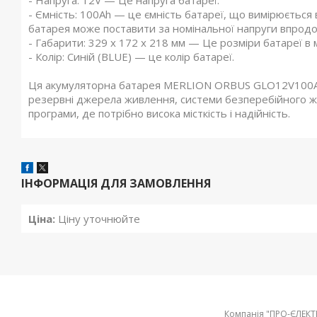
- Напруга: 12V — Це напруга батареї.
- Ємність: 100Ah — це ємність батареї, що вимірюється в
батарея може поставити за номінальної напруги впродо
- Габарити: 329 x 172 x 218 мм — Це розміри батареї в 
- Колір: Синій (BLUE) — це колір батареї.
Ця акумуляторна батарея MERLION ORBUS GLO12V100Ah 
резервні джерела живлення, системи безперебійного жив
програми, де потрібно висока місткість і надійність.
ІНФОРМАЦІЯ ДЛЯ ЗАМОВЛЕННЯ
Ціна:
Ціну уточнюйте