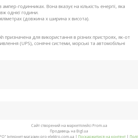
 ампер-годинниках. Вона вказує на кількість енергії, яка
вж однієї години.
міліметрах (довжина x ширина x висота).
призначена для використання в різних пристроях, як-от
лення (UPS), сонячні системи, морські та автомобільні
Сайт створений на маркетплейсі
Prom.ua
Продавець на Bigl.ua
Компанія "ПРО-ЄЛЕКТРО" Інтернет-магазин pro-elektro.com.ua |
Поскаржитися на контент
|
Полі