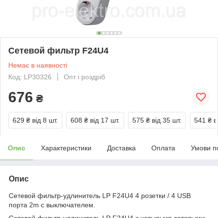
Сетевой фильтр F24U4
Немає в наявності
Код: LP30326
Опт і роздріб
676
₴
629 ₴
від 8 шт.
608 ₴
від 17 шт.
575 ₴
від 35 шт.
541 ₴
в
Опис
Характеристики
Доставка
Оплата
Умови п
Опис
Сетевой фильтр-удлинитель LP F24U4 4 розетки / 4 USB
порта 2m с выключателем.
Сетевой фильтр-удлинитель LP F24U4 с четырьмя сетевыми