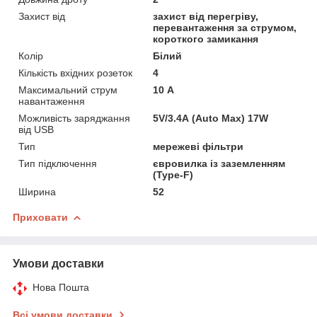
Захист від
захист від перегріву,
перевантаження за струмом,
короткого замикання
Колір
Білий
Кількість вхідних розеток
4
Максимальний струм
10 А
навантаження
Можливість заряджання
5V/3.4А (Auto Max) 17W
від USB
Тип
мережеві фільтри
Тип підключення
євровилка із заземленням
(Type-F)
Ширина
52
Приховати
Умови доставки
Нова Пошта
Всі умови доставки