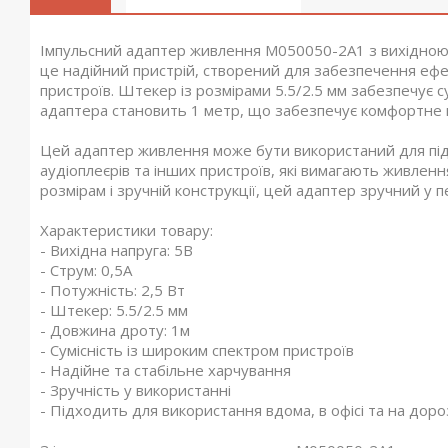
Імпульсний адаптер живлення M050050-2A1 з вихідною н
це надійний пристрій, створений для забезпечення ефе
пристроїв. Штекер із розмірами 5.5/2.5 мм забезпечує 
адаптера становить 1 метр, що забезпечує комфортне в
Цей адаптер живлення може бути використаний для під
аудіоплеєрів та інших пристроїв, які вимагають живленн
розмірам і зручній конструкції, цей адаптер зручний у п
Характеристики товару:
- Вихідна напруга: 5В
- Струм: 0,5А
- Потужність: 2,5 Вт
- Штекер: 5.5/2.5 мм
- Довжина дроту: 1м
- Сумісність із широким спектром пристроїв
- Надійне та стабільне харчування
- Зручність у використанні
- Підходить для використання вдома, в офісі та на доро