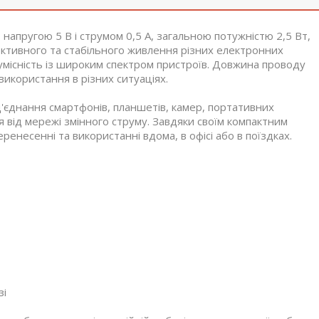
апругою 5 В і струмом 0,5 А, загальною потужністю 2,5 Вт,
ктивного та стабільного живлення різних електронних
сумісність із широким спектром пристроїв. Довжина проводу
икористання в різних ситуаціях.
'єднання смартфонів, планшетів, камер, портативних
я від мережі змінного струму. Завдяки своїм компактним
еренесенні та використанні вдома, в офісі або в поїздках.
зі