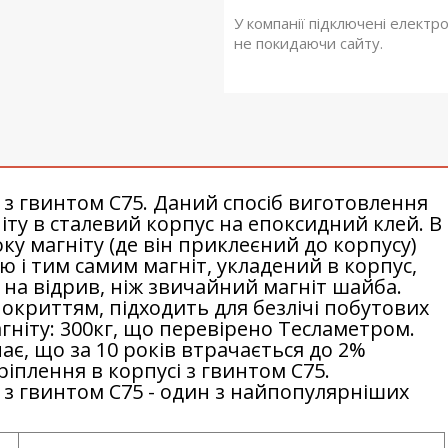
У компанії підключені електр
не покидаючи сайту.
 з гвинтом С75. Даний спосіб виготовлення
ту в сталевий корпус на епоксидний клей. В
ку магніту (де він приклеєний до корпусу)
 і тим самим магніт, укладений в корпус,
 на відрив, ніж звичайний магніт шайба.
покриттям, підходить для безлічі побутових
гніту: 300кг, що перевірено Тесламетром.
чає, що за 10 років втрачається до 2%
ріплення в корпусі з гвинтом С75.
 з гвинтом С75 - один з найпопулярніших