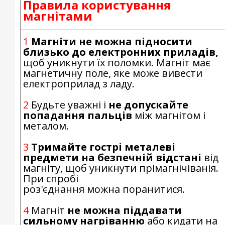
Правила користування
магнітами
1
Магніти не можна підносити
близько до електронних приладів,
щоб уникнути їх поломки. Магніт має
магнетичну поле, яке може вивести
електроприлад з ладу
2
Будьте уважні і
не допускайте
попадання пальців
між магнітом і
металом.
3
Тримайте гострі металеві
предмети на безпечній відстані
від
магніту, щоб уникнути прімагнічіванія.
При спробі
роз'єднання можна поранитися.
4
Магніт
не можна піддавати
сильному нагріванню
або кидати на