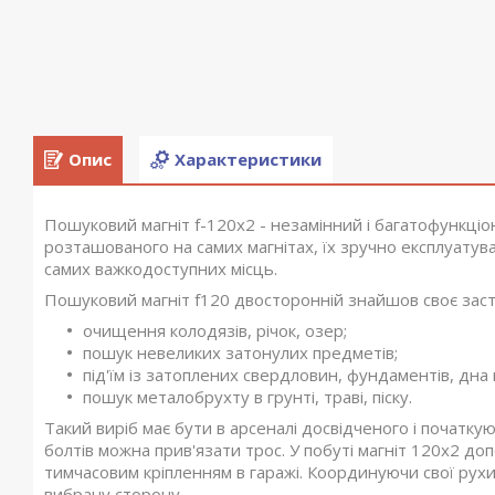
Опис
Характеристики
Пошуковий магніт f-120х2 - незамінний і багатофункціо
розташованого на самих магнітах, їх зручно експлуатува
самих важкодоступних місць.
Пошуковий магніт f120 двосторонній знайшов своє заст
очищення колодязів, річок, озер;
пошук невеликих затонулих предметів;
під'їм із затоплених свердловин, фундаментів, дна
пошук металобрухту в грунті, траві, піску.
Такий виріб має бути в арсеналі досвідченого і початку
болтів можна прив'язати трос. У побуті магніт 120х2 до
тимчасовим кріпленням в гаражі. Координуючи свої рух
вибрану сторону.