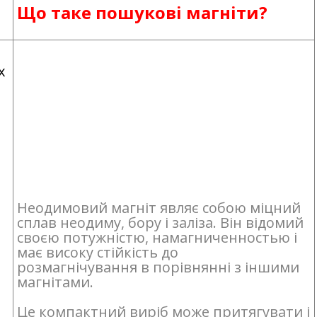
Що таке пошукові магніти?
х
Неодимовий магніт являє собою міцний
сплав неодиму, бору і заліза. Він відомий
своєю потужністю, намагниченностью і
має високу стійкість до
розмагнічування в порівнянні з іншими
магнітами.
Це компактний виріб може притягувати і