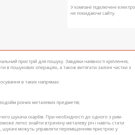
У компанії підключені електр
не покидаючи сайту.
нальний пристрій для пошуку. Завдяки наявності кріплення,
ти в пошукових операціях, а також витягати залізні частки з
осування в таких напрямах:
 водойм різних металевих предметів;
ючого шукача скарбів. При необхідності до одного з рим-
поможе легко знайти втрачену металеву річ і навіть стати
и, шукачі можуть управляти переміщенням пристрою у