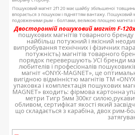
Пошуковий магніт 2f120 має шайбу збільшеної товщини,
впорається з пошуком і підняттям вантажу. Пошуковий ма
подовженими рым - болтами, великою площею магніта і 
Двосторонній пошуковий магніт F-120
пошукових магнітів товарного бренду
найбільш потужний і якісний неод
випробування технічних і фізичних параме
потужність) магнітів товарного бр
порядок перевершують УСІ бренди магн
любителів і професіоналів пошуковикі
магніт «ONYX-MAGNET», це оптимальн
вигідною відмінністю магнітів ТМ «ONYX
упаковка і комплектація пошукових магн
MAGNET» входить: фірмова картонна упак
метри Тигр 5мм 300кг силою,рукавич
обливом, сертифікат якості який засвідч
що складається з карабіна, двох рим-бол
затягуван