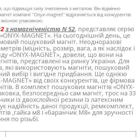
 що підвищує силу зчеплення з металом. Він відмінно
гніт компанії "Onyx-magnet" відрізняється від конкурентів
якісною упаковкою.
x2
з намагніченістю N 52
, представляє серію
 «ONYX-MAGNET». На сьогоднішній день, це
имовий пошуковий магніт. Неодноразові
трів (міцність, розмір, вага, а як наслідок і
енду «ONYX-MAGNET», довели, що вони на
ітів, представлені на ринку України. Для
в, які використовують магніти, пошуковий
ий вибір і вигідне придбання. Ще однією
-MAGNET» від своїх конкурентів, це фірмова
ітів. В комплект пошукових магнітів «ONYX-
овка, безпосередньо сам магніт, трос на 33
ики із двохслойної резини із латексним
ує надійність даної продукції, ремкомплект,
тів ,гайка м8 і «баранчик М8» для зручності
ня по різьбі.