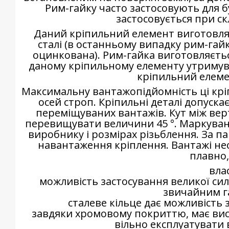
Рим-гайку часто застосовують для б
застосовується при ск
Даний кріпильний елемент виготовляєт
сталі (в останньому випадку рим-гай
оцинкована). Рим-гайка виготовляється
даному кріпильному елементу утримува
кріпильний елемен
Максимальну вантажопідйомність ці кр
осей строп. Кріпильні деталі допускає
переміщуваних вантажів. Кут між вер
перевищувати величини 45 °. Маркуванн
виробнику і розмірах різьблення. За 
навантаження кріплення. Вантажі нео
плавно,
вла
можливість застосування великої сил
звичайним 
сталеве кільце дає можливість
завдяки хромовому покриттю, має висо
вільно експлуатувати