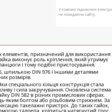
У компанії підключені електр
не покидаючи сайту.
их елементів, призначений для використання
айка виконує роль кріплення, який утримує
ланцюги і тому подібні пристосування.
5, шпилькою DIN 976 і іншими деталями
них розмірів.
ки спеціального кільця конструкція стала
иву і сила закручування. Оновлена ​​система
йку DIN 582 в різних промислових сферах.
дь-яким болтом або різьбовим стрижнем. За
ксацію такелажні пристрої. До таких гайок,
омогою талрепа, кріпиться натягнутий трос.