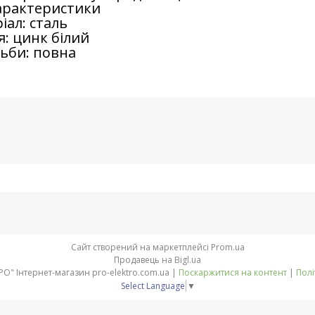
характеристики
іал: сталь
: цинк білий
зьби: повна
Сайт створений на маркетплейсі
Prom.ua
Продавець на Bigl.ua
Компанія "ПРО-ЄЛЕКТРО" Інтернет-магазин pro-elektro.com.ua |
Поскаржитися на контент
|
Полі
Select Language
▼