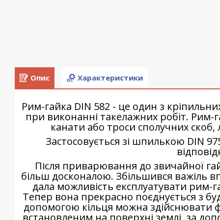
Опис
Характеристики
Рим-гайка DIN 582 - це один з кріпильн
при виконанні такелажних робіт. Рим-г
канати або троси сполучних скоб, 
Застосовується зі шпилькою DIN 97
відповід
Після приварювання до звичайної гай
більш досконалою. Збільшився важіль впл
дала можливість експлуатувати рим-га
Тепер вона прекрасно поєднується з бу
допомогою кільця можна здійснювати фі
встановленим на поверхні землі, за доп