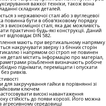
уксирування важкої техніки, також вона
ладанні складних деталей.
ься з нержавіючої сталі або з вуглецевої
ка повинна бути в обов'язковому порядку
 з високоміцної сталі, яка дає можливість
ти практично будь-які конструкції. Даний
т відповідає DIN 582.
іплення мають при вертикальному напрямку
ться накручувати зверху і з бічних сторін
тикаллю і напрямом осі строп не повинен
я деталі містить інформацію про матеріал,
параметрами різьблення визначають робоче
бхідно піднімати, переміщати і опускати
 без ривків.
стивості
и для закручування гайки в порівнянні зі
гайковим ключем
 застосовувати високі навантаження
ку стійкість до появи корозії. Його можна
 в агресивному середовищі