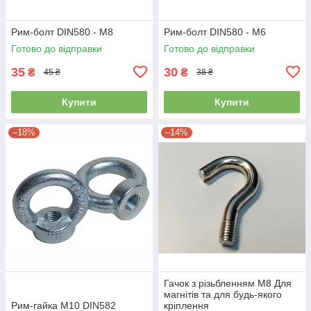
Рим-болт DIN580 - М8
Рим-болт DIN580 - М6
Готово до відправки
Готово до відправки
35
30
₴
₴
45 ₴
38 ₴
Купити
Купити
–18%
–14%
Гачок з різьбленням М8 Для
магнітів та для будь-якого
Рим-гайка М10 DIN582
кріплення