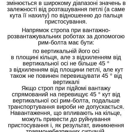
змінюється в широкому діапазоні значень в
залежності від розташування петлі (а саме
кута її нахилу) по відношенню до пальця
пристосування.
Напрямок стропа при вантажно-
розвантажувальних роботах за допомогою
рим-болта має бути:
по вертикальній його осі
в площині кільця, але з відхиленням від
вертикальної осі не більше 45 °
з відхиленням від площини петлі, але кут
також не повинен перевищувати 45 ° від
вертикалі
Якщо строп при підйомі вантажу
спрямований на перевищує 45 ° кут від
вертикальної осі рим-болта, подальше
транспортування вироби не допускається.
Навантаження, що впливають на кільце,
можуть привести до руйнування
пристосування і, як результат, виникнення
травмонебезпечних ситуацій.