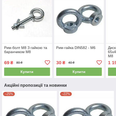
Рим-болт М8 З гайкою та
Рим-гайка DIN582 - М6
Диск
баранчиком М8
65x4
М8
69
30
1 1
₴
₴
80 ₴
40 ₴
Купити
Купити
Акційні пропозиції та новинки
–25%
–22%