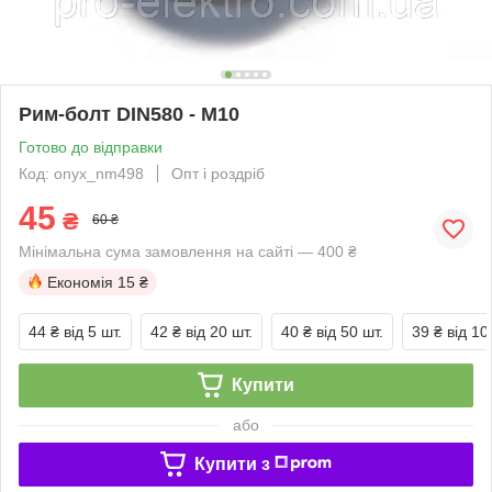
Рим-болт DIN580 - М10
Готово до відправки
Код: onyx_nm498
Опт і роздріб
45
₴
60 ₴
Мінімальна сума замовлення на сайті — 400 ₴
Економія
15 ₴
44 ₴
від 5 шт.
42 ₴
від 20 шт.
40 ₴
від 50 шт.
39 ₴
від 10
Купити
або
Купити з