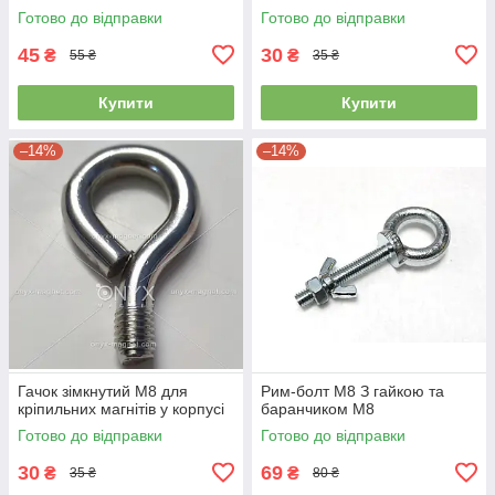
Готово до відправки
Готово до відправки
45
30
₴
₴
55 ₴
35 ₴
Купити
Купити
–14%
–14%
Гачок зімкнутий М8 для
Рим-болт М8 З гайкою та
кріпильних магнітів у корпусі
баранчиком М8
Готово до відправки
Готово до відправки
30
69
₴
₴
35 ₴
80 ₴