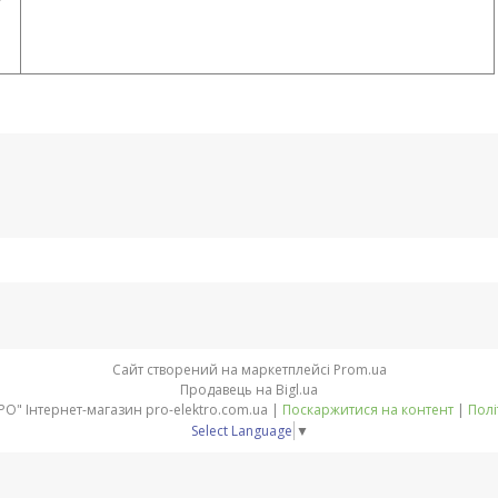
Сайт створений на маркетплейсі
Prom.ua
Продавець на Bigl.ua
Компанія "ПРО-ЄЛЕКТРО" Інтернет-магазин pro-elektro.com.ua |
Поскаржитися на контент
|
Полі
Select Language
▼