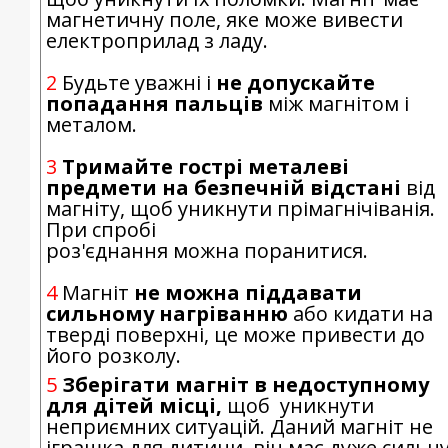
магнетичну поле, яке може вивести
електроприлад з ладу
2
Будьте уважні і
не допускайте
попадання пальців
між магнітом і
металом.
3
Тримайте гострі металеві
предмети на безпечній відстані
від
магніту, щоб уникнути прімагнічіванія.
При спробі
роз'єднання можна поранитися.
4
Магніт
не можна піддавати
сильному нагріванню
або кидати на
тверді поверхні, це може привести до
його розколу.
5
Зберігати магніт в недоступному
для дітей місці,
щоб уникнути
неприємних ситуацій. Даний магніт не
іграшка для дитини, він має дуже сильн