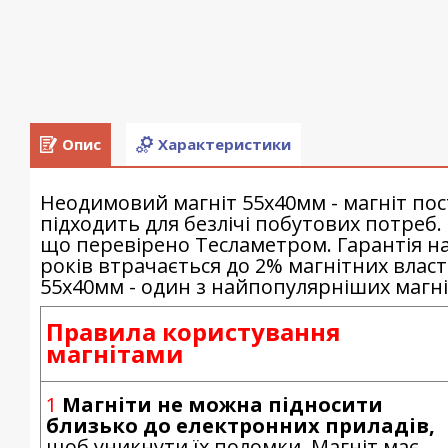
Опис
Характеристики
Неодимовий магніт 55х40мм - магніт пос
підходить для безлічі побутових потреб.
що перевірено Тесламетром. Гарантія на 
років втрачається до 2% магнітних влас
55х40мм - один з найпопулярніших магніт
Правила користування
магнітами
1
Магніти не можна підносити
близько до електронних приладів,
щоб уникнути їх поломки. Магніт має