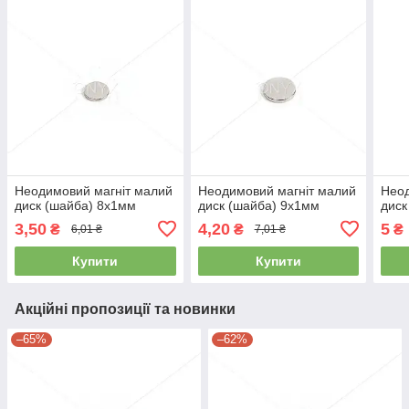
Неодимовий магніт малий
Неодимовий магніт малий
Неод
диск (шайба) 8х1мм
диск (шайба) 9х1мм
диск
3,50
4,20
5
₴
₴
₴
6,01 ₴
7,01 ₴
Купити
Купити
Акційні пропозиції та новинки
–65%
–62%