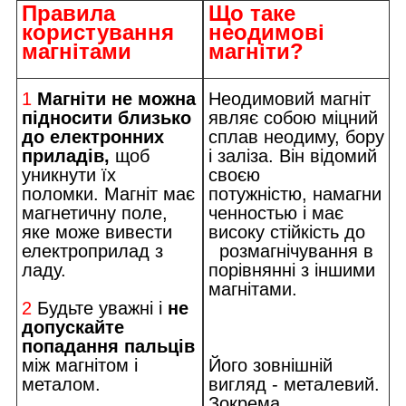
Правила
Що таке
користування
неодимові
магнітами
магніти?
1
Магніти не можна
Неодимовий магніт
підносити близько
являє собою міцний
до електронних
сплав неодиму, бору
приладів,
щоб
і заліза. Він відомий
уникнути їх
своєю
поломки. Магніт має
потужністю, намагни
магнетичну поле,
ченностью і має
яке може вивести
високу стійкість до
електроприлад з
розмагнічування в
ладу.
порівнянні з іншими
магнітами.
2
Будьте уважні і
не
допускайте
попадання пальців
між магнітом і
Його зовнішній
металом.
вигляд - металевий.
Зокрема