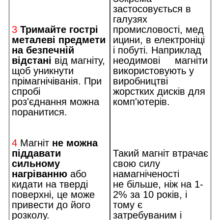
застосовується в
галузях
3
Тримайте гострі
промисловості, мед
металеві предмети
ицини, в електроніці
на безпечній
і побуті. Наприклад
відстані
від магніту,
неодимові магніти
щоб уникнути
використовують у
прімагнічіванія. При
виробництві
спробі
жорстких дисків для
роз'єднання можна
комп'ютерів.
поранитися.
4
Магніт
не можна
піддавати
Такий магніт втрачає
сильному
свою силу
нагріванню
або
намагніченості
кидати на тверді
не більше, ніж на 1-
поверхні, це може
2% за 10 років, і
привести до його
тому є
розколу.
затребуваним і