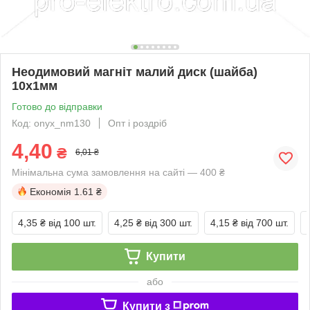
Неодимовий магніт малий диск (шайба)
10х1мм
Готово до відправки
Код: onyx_nm130
Опт і роздріб
4,40
₴
6,01 ₴
Мінімальна сума замовлення на сайті — 400 ₴
Економія
1.61 ₴
4,35 ₴
від 100 шт.
4,25 ₴
від 300 шт.
4,15 ₴
від 700 шт.
Купити
або
Купити з