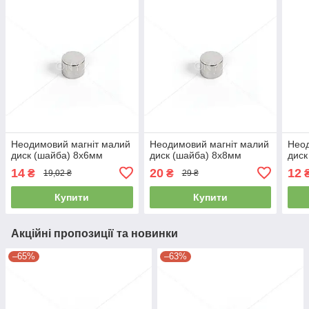
Неодимовий магніт малий
Неодимовий магніт малий
Неод
диск (шайба) 8х6мм
диск (шайба) 8х8мм
диск
14
20
12
₴
₴
19,02 ₴
29 ₴
Купити
Купити
Акційні пропозиції та новинки
–65%
–63%