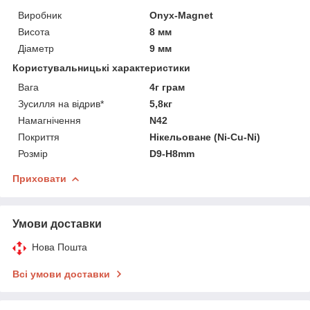
Виробник
Onyx-Magnet
Висота
8 мм
Діаметр
9 мм
Користувальницькі характеристики
Вага
4г грам
Зусилля на відрив*
5,8кг
Намагнічення
N42
Покриття
Нікельоване (Ni-Cu-Ni)
Розмір
D9-H8mm
Приховати
Умови доставки
Нова Пошта
Всі умови доставки