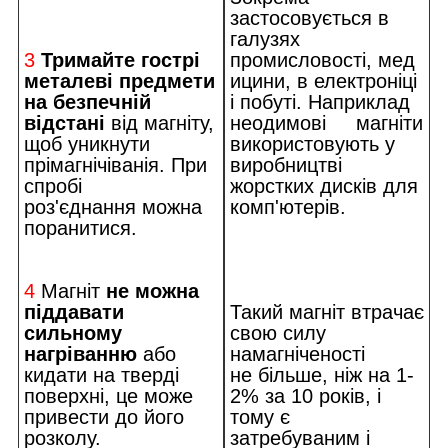
застосовується в
галузях
3
Тримайте гострі
промисловості, мед
металеві предмети
ицини, в електроніці
на безпечній
і побуті. Наприклад
відстані
від магніту,
неодимові магніти
щоб уникнути
використовують у
прімагнічіванія. При
виробництві
спробі
жорстких дисків для
роз'єднання можна
комп'ютерів.
поранитися.
4
Магніт
не можна
піддавати
Такий магніт втрачає
сильному
свою силу
нагріванню
або
намагніченості
кидати на тверді
не більше, ніж на 1-
поверхні, це може
2% за 10 років, і
привести до його
тому є
розколу.
затребуваним і