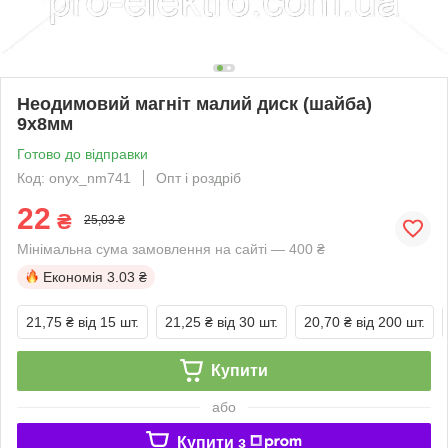
Неодимовий магніт малий диск (шайба)
9х8мм
Готово до відправки
Код: onyx_nm741
Опт і роздріб
22
₴
25,03 ₴
Мінімальна сума замовлення на сайті — 400 ₴
Економія
3.03 ₴
21,75 ₴
від 15 шт.
21,25 ₴
від 30 шт.
20,70 ₴
від 200 шт.
Купити
або
Купити з