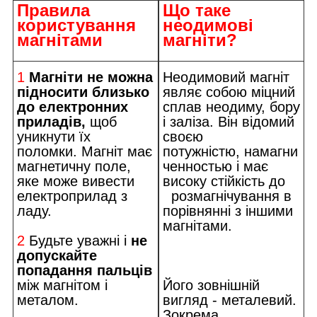
Правила
Що таке
користування
неодимові
магнітами
магніти?
1
Магніти не можна
Неодимовий магніт
підносити близько
являє собою міцний
до електронних
сплав неодиму, бору
приладів,
щоб
і заліза. Він відомий
уникнути їх
своєю
поломки. Магніт має
потужністю, намагни
магнетичну поле,
ченностью і має
яке може вивести
високу стійкість до
електроприлад з
розмагнічування в
ладу.
порівнянні з іншими
магнітами.
2
Будьте уважні і
не
допускайте
попадання пальців
між магнітом і
Його зовнішній
металом.
вигляд - металевий.
Зокрема